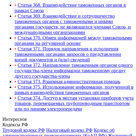
•
Статья 368. Взаимодействие таможенных органов в
рамках Союза
•
Статья 369. Взаимодействие и сотрудничество
таможенных органов с таможенными и иными
органами государств, не являющихся членами Союза, и
международными организациями
•
Статья 370. Обмен информацией между таможенными
органами на регулярной основе
•
Статья 371. Порядок направления и исполнения
таможенными органами запросов о представлении
копий документов и (или) сведений
•
Статья 372. Направление таможенным органом одного
государства-члена информации таможенному органу
другого государства-члена
•
Статья 373. Взаимная административная помощь
•
Статья 375. Использование информации, полученной в
рамках взаимодействия таможенных органов
•
Статья 374. Доступ к местам установки приборов учета
товаров, перемещаемых трубопроводным транспортом
или по линиям электропередачи
Интересное
Кодексы РФ
Трудовой кодекс РФ
Налоговый кодекс РФ
Кодекс об
административных правонарушениях (КоАП РФ)
Жилищный