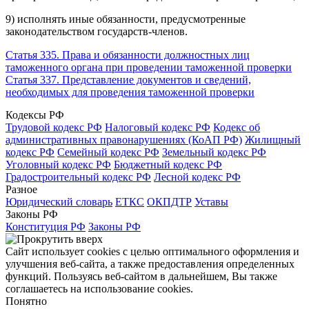
9) исполнять иные обязанности, предусмотренные
законодательством государств-членов.
Статья 335. Права и обязанности должностных лиц
таможенного органа при проведении таможенной проверки
Статья 337. Представление документов и сведений,
необходимых для проведения таможенной проверки
Кодексы РФ
Трудовой кодекс РФ
Налоговый кодекс РФ
Кодекс об
административных правонарушениях (КоАП РФ)
Жилищный
кодекс РФ
Семейный кодекс РФ
Земельный кодекс РФ
Уголовный кодекс РФ
Бюджетный кодекс РФ
Градостроительный кодекс РФ
Лесной кодекс РФ
Разное
Юридический словарь
ЕТКС
ОКПДТР
Уставы
Законы РФ
Конституция РФ
Законы РФ
Сайт использует cookies с целью оптимального оформления и
улучшения веб-сайта, а также предоставления определенных
функций. Пользуясь веб-сайтом в дальнейшем, Вы также
соглашаетесь на использование cookies.
Понятно