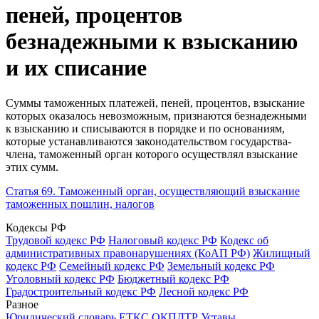
пеней, процентов
безнадежными к взысканию
и их списание
Суммы таможенных платежей, пеней, процентов, взыскание
которых оказалось невозможным, признаются безнадежными
к взысканию и списываются в порядке и по основаниям,
которые устанавливаются законодательством государства-
члена, таможенный орган которого осуществлял взыскание
этих сумм.
Статья 69. Таможенный орган, осуществляющий взыскание
таможенных пошлин, налогов
Кодексы РФ
Трудовой кодекс РФ
Налоговый кодекс РФ
Кодекс об
административных правонарушениях (КоАП РФ)
Жилищный
кодекс РФ
Семейный кодекс РФ
Земельный кодекс РФ
Уголовный кодекс РФ
Бюджетный кодекс РФ
Градостроительный кодекс РФ
Лесной кодекс РФ
Разное
Юридический словарь
ЕТКС
ОКПДТР
Уставы