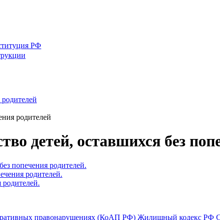
ституция РФ
трукции
я родителей
чения родителей
ство детей, оставшихся без поп
 без попечения родителей.
печения родителей.
я родителей.
тративных правонарушениях (КоАП РФ)
Жилищный кодекс РФ