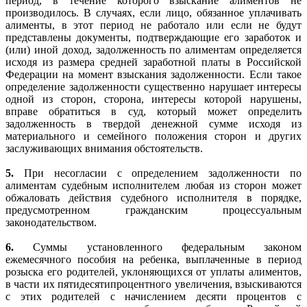
период, в течение которого взыскание алиментов не
производилось. В случаях, если лицо, обязанное уплачивать
алименты, в этот период не работало или если не будут
представлены документы, подтверждающие его заработок и
(или) иной доход, задолженность по алиментам определяется
исходя из размера средней заработной платы в Российской
Федерации на момент взыскания задолженности. Если такое
определение задолженности существенно нарушает интересы
одной из сторон, сторона, интересы которой нарушены,
вправе обратиться в суд, который может определить
задолженность в твердой денежной сумме исходя из
материального и семейного положения сторон и других
заслуживающих внимания обстоятельств.
5.
При несогласии с определением задолженности по
алиментам судебным исполнителем любая из сторон может
обжаловать действия судебного исполнителя в порядке,
предусмотренном гражданским процессуальным
законодательством.
6.
Суммы установленного федеральным законом
ежемесячного пособия на ребенка, выплаченные в период
розыска его родителей, уклоняющихся от уплаты алиментов,
в части их пятидесятипроцентного увеличения, взыскиваются
с этих родителей с начислением десяти процентов с