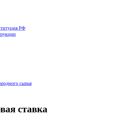
ституция РФ
трукции
ородного сырья
вая ставка