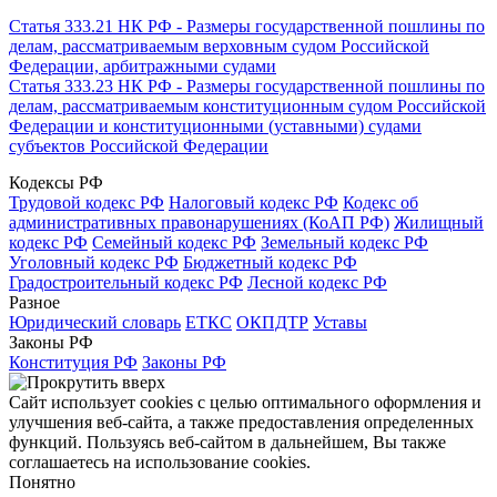
Статья 333.21 НК РФ - Размеры государственной пошлины по
делам, рассматриваемым верховным судом Российской
Федерации, арбитражными судами
Статья 333.23 НК РФ - Размеры государственной пошлины по
делам, рассматриваемым конституционным судом Российской
Федерации и конституционными (уставными) судами
субъектов Российской Федерации
Кодексы РФ
Трудовой кодекс РФ
Налоговый кодекс РФ
Кодекс об
административных правонарушениях (КоАП РФ)
Жилищный
кодекс РФ
Семейный кодекс РФ
Земельный кодекс РФ
Уголовный кодекс РФ
Бюджетный кодекс РФ
Градостроительный кодекс РФ
Лесной кодекс РФ
Разное
Юридический словарь
ЕТКС
ОКПДТР
Уставы
Законы РФ
Конституция РФ
Законы РФ
Сайт использует cookies с целью оптимального оформления и
улучшения веб-сайта, а также предоставления определенных
функций. Пользуясь веб-сайтом в дальнейшем, Вы также
соглашаетесь на использование cookies.
Понятно