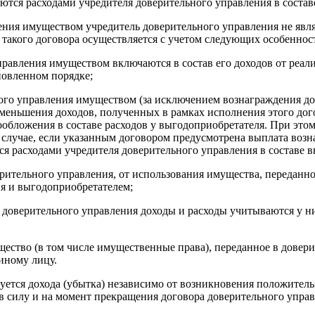
тся расходами учредителя доверительного управления в состав
ления имуществом учредитель доверительного управления не явл
 такого договора осуществляется с учетом следующих особеннос
правления имуществом включаются в состав его доходов от реал
новленном порядке;
ного управления имуществом (за исключением вознаграждения д
уменьшения доходов, полученных в рамках исполнения этого дог
ообложения в составе расходов у выгодоприобретателя. При это
лучае, если указанным договором предусмотрена выплата возна
ся расходами учредителя доверительного управления в составе 
ерительного управления, от использования имущества, переданн
я и выгодоприобретателем;
у доверительного управления доходы и расходы учитываются у н
ество (в том числе имущественные права), переданное в довери
иному лицу.
азуется дохода (убытка) независимо от возникновения положите
в силу и на момент прекращения договора доверительного упра