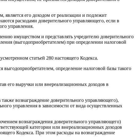
 является его доходом от реализации и подлежит
наются расходами доверительного управляющего, если в
ого управления.
лению имуществом и представлять учредителю доверительного
вления (выгодоприобретателем) при определении налоговой
дусмотренном
статьей 280
настоящего Кодекса.
ся выгодоприобретателем, определение налоговой базы такого
став его выручки или внереализационных доходов в
а также вознаграждение доверительного управляющего),
ьного управления в зависимости от вида осуществленных
лючением вознаграждения доверительного управляющего)
тветствующей категории или внереализационных доходов
тоящего Кодекса. При этом расходы на вознаграждение