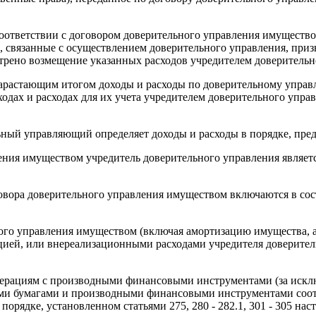
ответствии с договором доверительного управления имуществом,
 связанные с осуществлением доверительного управления, приз
трено возмещение указанных расходов учредителем доверительн
арастающим итогом доходы и расходы по доверительному управ
одах и расходах для их учета учредителем доверительного упра
ный управляющий определяет доходы и расходы в порядке, пре
ления имуществом учредитель доверительного управления являет
говора доверительного управления имуществом включаются в со
ного управления имуществом (включая амортизацию имущества, 
цией, или внереализационными расходами учредителя доверител
операциям с производными финансовыми инструментами (за иск
ными бумагами и производными финансовыми инструментами соо
в порядке, установленном статьями
275,
280
-
282.1,
301
-
305
нас