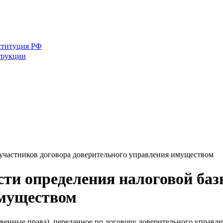
ституция РФ
трукции
 участников договора доверительного управления имуществом
сти определения налоговой баз
имуществом
твенные права), переданное по договору доверительного управл