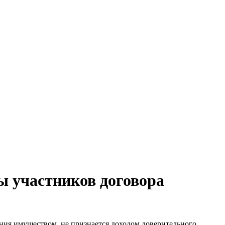
ы участников договора
ения имуществом, не признается доходом доверительного