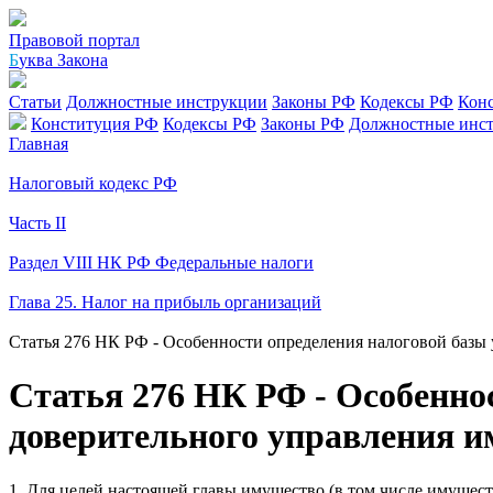
Правовой портал
Б
уква Закона
Статьи
Должностные инструкции
Законы РФ
Кодексы РФ
Кон
Конституция РФ
Кодексы РФ
Законы РФ
Должностные инс
Главная
Налоговый кодекс РФ
Часть II
Раздел VIII НК РФ Федеральные налоги
Глава 25. Налог на прибыль организаций
Статья 276 НК РФ - Особенности определения налоговой базы
Статья 276 НК РФ - Особенно
доверительного управления 
1. Для целей настоящей главы имущество (в том числе имущес