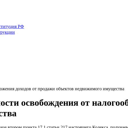
ституция РФ
трукции
ложения доходов от продажи объектов недвижимого имущества
ости освобождения от налогоо
ства
аце втором пункта 17.1
статьи 217
настоящего Кодекса, получа