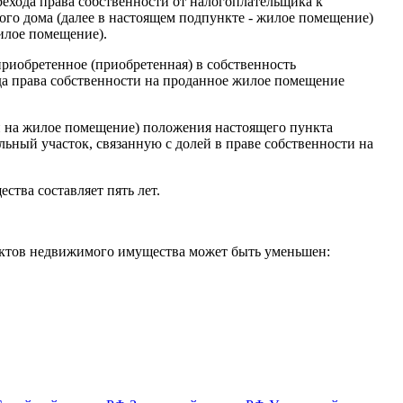
рехода права собственности от налогоплательщика к
ого дома (далее в настоящем подпункте - жилое помещение)
илое помещение).
приобретенное (приобретенная) в собственность
ода права собственности на проданное жилое помещение
 на жилое помещение) положения настоящего пункта
льный участок, связанную с долей в праве собственности на
тва составляет пять лет.
ъектов недвижимого имущества может быть уменьшен: