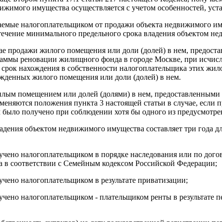
вижимого имущества осуществляется с учетом особенностей, уст
учаемые налогоплательщиком от продажи объекта недвижимого и
 течение минимального предельного срока владения объектом не
чае продажи жилого помещения или доли (долей) в нем, предос
граммы реновации жилищного фонда в городе Москве, при исчис
срок нахождения в собственности налогоплательщика этих жило
ожденных жилого помещения или доли (долей) в нем.
лым помещением или долей (долями) в нем, предоставленными н
именяются положения пункта
3
настоящей статьи в случае, если
 было получено при соблюдении хотя бы одного из предусмотр
ладения объектом недвижимого имущества составляет три года 
учено налогоплательщиком в порядке наследования или по догов
а в соответствии с Семейным кодексом Российской Федерации;
учено налогоплательщиком в результате приватизации;
учено налогоплательщиком - плательщиком ренты в результате 