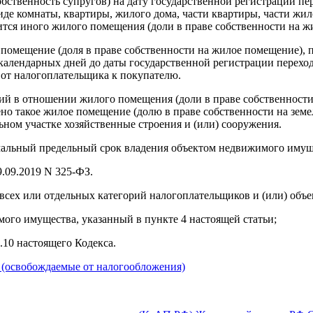
бственность супругов) на дату государственной регистрации пе
е комнаты, квартиры, жилого дома, части квартиры, части жил
ится иного жилого помещения (доли в праве собственности на ж
 помещение (доля в праве собственности на жилое помещение), 
0 календарных дней до даты государственной регистрации перех
 от налогоплательщика к покупателю.
й в отношении жилого помещения (доли в праве собственности
но такое жилое помещение (долю в праве собственности на земе
ьном участке хозяйственные строения и (или) сооружения.
альный предельный срок владения объектом недвижимого имущес
9.09.2019 N 325-ФЗ.
я всех или отдельных категорий налогоплательщиков и (или) об
мого имущества, указанный в пункте
4
настоящей статьи;
.10
настоящего Кодекса.
 (освобождаемые от налогообложения)