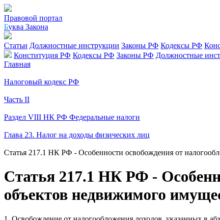
Правовой портал
Б
уква Закона
Статьи
Должностные инструкции
Законы РФ
Кодексы РФ
Кон
Конституция РФ
Кодексы РФ
Законы РФ
Должностные инс
Главная
Налоговый кодекс РФ
Часть II
Раздел VIII НК РФ Федеральные налоги
Глава 23. Налог на доходы физических лиц
Статья 217.1 НК РФ - Особенности освобождения от налогооб
Статья 217.1 НК РФ - Особенн
объектов недвижимого имуще
1. Освобождение от налогообложения доходов, указанных в абз