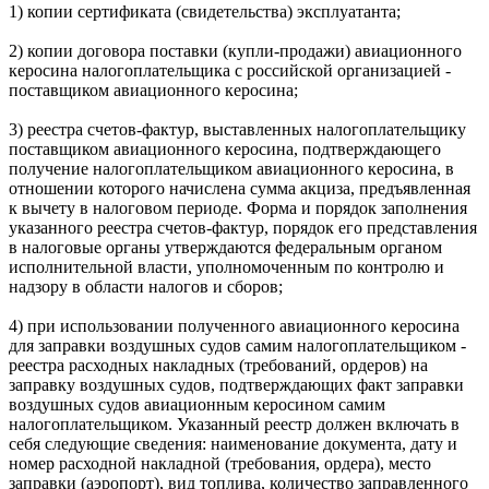
1) копии сертификата (свидетельства) эксплуатанта;
2) копии договора поставки (купли-продажи) авиационного
керосина налогоплательщика с российской организацией -
поставщиком авиационного керосина;
3) реестра счетов-фактур, выставленных налогоплательщику
поставщиком авиационного керосина, подтверждающего
получение налогоплательщиком авиационного керосина, в
отношении которого начислена сумма акциза, предъявленная
к вычету в налоговом периоде. Форма и порядок заполнения
указанного реестра счетов-фактур, порядок его представления
в налоговые органы утверждаются федеральным органом
исполнительной власти, уполномоченным по контролю и
надзору в области налогов и сборов;
4) при использовании полученного авиационного керосина
для заправки воздушных судов самим налогоплательщиком -
реестра расходных накладных (требований, ордеров) на
заправку воздушных судов, подтверждающих факт заправки
воздушных судов авиационным керосином самим
налогоплательщиком. Указанный реестр должен включать в
себя следующие сведения: наименование документа, дату и
номер расходной накладной (требования, ордера), место
заправки (аэропорт), вид топлива, количество заправленного