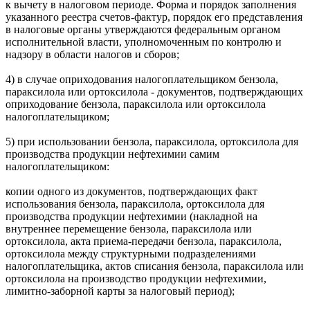
к вычету в налоговом периоде. Форма и порядок заполнения
указанного реестра счетов-фактур, порядок его представления
в налоговые органы утверждаются федеральным органом
исполнительной власти, уполномоченным по контролю и
надзору в области налогов и сборов;
4) в случае оприходования налогоплательщиком бензола,
параксилола или ортоксилола - документов, подтверждающих
оприходование бензола, параксилола или ортоксилола
налогоплательщиком;
5) при использовании бензола, параксилола, ортоксилола для
производства продукции нефтехимии самим
налогоплательщиком:
копии одного из документов, подтверждающих факт
использования бензола, параксилола, ортоксилола для
производства продукции нефтехимии (накладной на
внутреннее перемещение бензола, параксилола или
ортоксилола, акта приема-передачи бензола, параксилола,
ортоксилола между структурными подразделениями
налогоплательщика, актов списания бензола, параксилола или
ортоксилола на производство продукции нефтехимии,
лимитно-заборной карты за налоговый период);