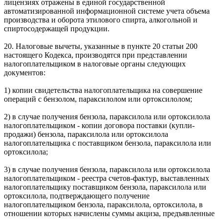
лицензиях отражены в единой государственной
автоматизированной информационной системе учета объема
производства и оборота этилового спирта, алкогольной и
спиртосодержащей продукции.
20. Налоговые вычеты, указанные в пункте 20 статьи 200
настоящего Кодекса, производятся при представлении
налогоплательщиком в налоговые органы следующих
документов:
1) копии свидетельства налогоплательщика на совершение
операций с бензолом, параксилолом или ортоксилолом;
2) в случае получения бензола, параксилола или ортоксилола
налогоплательщиком - копии договора поставки (купли-
продажи) бензола, параксилола или ортоксилола
налогоплательщика с поставщиком бензола, параксилола или
ортоксилола;
3) в случае получения бензола, параксилола или ортоксилола
налогоплательщиком - реестра счетов-фактур, выставленных
налогоплательщику поставщиком бензола, параксилола или
ортоксилола, подтверждающего получение
налогоплательщиком бензола, параксилола, ортоксилола, в
отношении которых начислены суммы акциза, предъявленные