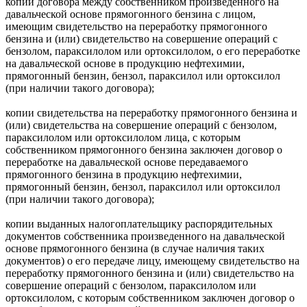
копии договора между собственником произведенного на
давальческой основе прямогонного бензина с лицом,
имеющим свидетельство на переработку прямогонного
бензина и (или) свидетельство на совершение операций с
бензолом, параксилолом или ортоксилолом, о его переработке
на давальческой основе в продукцию нефтехимии,
прямогонный бензин, бензол, параксилол или ортоксилол
(при наличии такого договора);
копии свидетельства на переработку прямогонного бензина и
(или) свидетельства на совершение операций с бензолом,
параксилолом или ортоксилолом лица, с которым
собственником прямогонного бензина заключен договор о
переработке на давальческой основе передаваемого
прямогонного бензина в продукцию нефтехимии,
прямогонный бензин, бензол, параксилол или ортоксилол
(при наличии такого договора);
копии выданных налогоплательщику распорядительных
документов собственника произведенного на давальческой
основе прямогонного бензина (в случае наличия таких
документов) о его передаче лицу, имеющему свидетельство на
переработку прямогонного бензина и (или) свидетельство на
совершение операций с бензолом, параксилолом или
ортоксилолом, с которым собственником заключен договор о