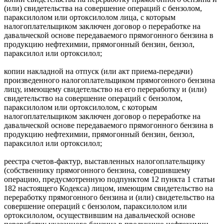
(или) свидетельства на совершение операций с бензолом,
параксилолом или ортоксилолом лица, с которым
налогоплательщиком заключен договор о переработке на
давальческой основе передаваемого прямогонного бензина в
продукцию нефтехимии, прямогонный бензин, бензол,
параксилол или ортоксилол;
копии накладной на отпуск (или акт приема-передачи)
произведенного налогоплательщиком прямогонного бензина
лицу, имеющему свидетельство на его переработку и (или)
свидетельство на совершение операций с бензолом,
параксилолом или ортоксилолом, с которым
налогоплательщиком заключен договор о переработке на
давальческой основе передаваемого прямогонного бензина в
продукцию нефтехимии, прямогонный бензин, бензол,
параксилол или ортоксилол;
реестра счетов-фактур, выставленных налогоплательщику
(собственнику прямогонного бензина, совершившему
операцию, предусмотренную подпунктом 12 пункта 1 статьи
182 настоящего Кодекса) лицом, имеющим свидетельство на
переработку прямогонного бензина и (или) свидетельство на
совершение операций с бензолом, параксилолом или
ортоксилолом, осуществившим на давальческой основе