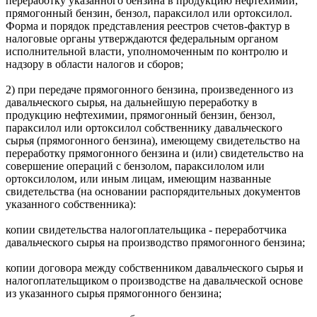
переработку указанного бензина в продукцию нефтехимии,
прямогонный бензин, бензол, параксилол или ортоксилол.
Форма и порядок представления реестров счетов-фактур в
налоговые органы утверждаются федеральным органом
исполнительной власти, уполномоченным по контролю и
надзору в области налогов и сборов;
2) при передаче прямогонного бензина, произведенного из
давальческого сырья, на дальнейшую переработку в
продукцию нефтехимии, прямогонный бензин, бензол,
параксилол или ортоксилол собственнику давальческого
сырья (прямогонного бензина), имеющему свидетельство на
переработку прямогонного бензина и (или) свидетельство на
совершение операций с бензолом, параксилолом или
ортоксилолом, или иным лицам, имеющим названные
свидетельства (на основании распорядительных документов
указанного собственника):
копии свидетельства налогоплательщика - переработчика
давальческого сырья на производство прямогонного бензина;
копии договора между собственником давальческого сырья и
налогоплательщиком о производстве на давальческой основе
из указанного сырья прямогонного бензина;