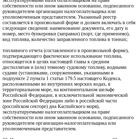
эксплуатируемыми налогоплательщиком на праве
собственности или ином законном основании, подписанного
руководителем организации налогоплательщика или
уполномоченным представителем. Указанный реестр
составляется в произвольной форме и должен включать в себя
следующие сведения: наименование документа, его дату и
номер, место бункеровки (заправки) (порт, где применимо),
вид топлива, количество заправленного топлива в тоннах;
топливного отчета (составленного в произвольной форме),
подтверждающего фактическое использование топлива,
относящегося в целях настоящей главы к средним
дистиллятам и (или) темному судовому топливу, водными
судами (установками, сооружениями, указанными в
подпункте 2 пункта 1 статьи 179.5 настоящего Кодекса,
расположенными во внутренних морских водах, в
территориальном море, на континентальном шельфе
Российской Федерации, в исключительной экономической
зоне Российской Федерации либо в российской части
(российском секторе) дна Каспийского моря),
эксплуатируемыми налогоплательщиком на праве
собственности или ином законном основании, подписанного
руководителем организации-налогоплательщика или
уполномоченным представителем.