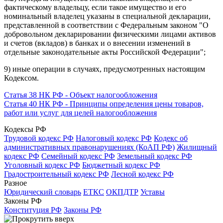
фактическому владельцу, если такое имущество и его
номинальный владелец указаны в специальной декларации,
представленной в соответствии с Федеральным законом "О
добровольном декларировании физическими лицами активов
и счетов (вкладов) в банках и о внесении изменений в
отдельные законодательные акты Российской Федерации";
9) иные операции в случаях, предусмотренных настоящим
Кодексом.
Статья 38 НК РФ - Объект налогообложения
Статья 40 НК РФ - Принципы определения цены товаров,
работ или услуг для целей налогообложения
Кодексы РФ
Трудовой кодекс РФ
Налоговый кодекс РФ
Кодекс об
административных правонарушениях (КоАП РФ)
Жилищный
кодекс РФ
Семейный кодекс РФ
Земельный кодекс РФ
Уголовный кодекс РФ
Бюджетный кодекс РФ
Градостроительный кодекс РФ
Лесной кодекс РФ
Разное
Юридический словарь
ЕТКС
ОКПДТР
Уставы
Законы РФ
Конституция РФ
Законы РФ