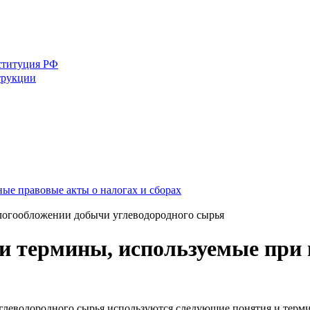
ституция РФ
трукции
ные правовые акты о налогах и сборах
алогообложении добычи углеводородного сырья
 и термины, используемые при
углеводородного сырья используются следующие понятия и терм