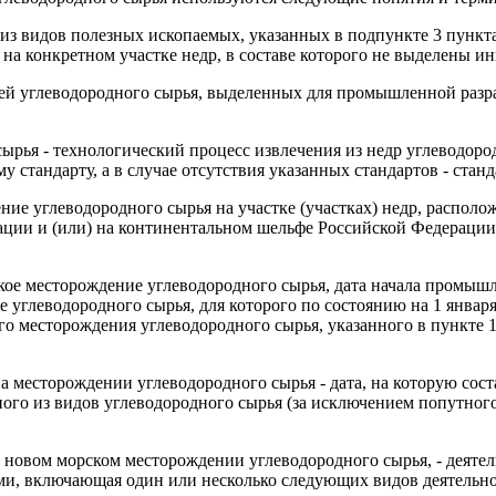
о из видов полезных ископаемых, указанных в подпункте 3 пункт
 на конкретном участке недр, в составе которого не выделены ин
жей углеводородного сырья, выделенных для промышленной разр
рья - технологический процесс извлечения из недр углеводород
стандарту, а в случае отсутствия указанных стандартов - станд
ение углеводородного сырья на участке (участках) недр, распо
ации и (или) на континентальном шельфе Российской Федерации 
ское месторождение углеводородного сырья, дата начала промыш
ие углеводородного сырья, для которого по состоянию на 1 янва
го месторождения углеводородного сырья, указанного в пункте 1
а месторождении углеводородного сырья - дата, на которую сос
ного из видов углеводородного сырья (за исключением попутног
на новом морском месторождении углеводородного сырья, - деяте
ми, включающая один или несколько следующих видов деятельно