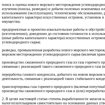
поиск и оценка нового морского месторождения углеводородно
изучения (поиска, разведки) и добычи полезных ископаемых ил
использованию (эксплуатации), техническому обслуживанию, 
капитального характера) искусственных островов, установок 
имущества;
предпроектные и проектно-изыскательские работы и обустройс
(изготовлению), доведению до состояния готовности к исполь
(иные работы капитального характера) искусственных острово
углеводородного сырья;
разведка, промышленная разработка нового морского месторожд
морском месторождении углеводородного сырья (включая хране
производство сжиженного природного газа из газа горючего пр
связанная с реализацией такого сжиженного природного газа (
переработка газового конденсата, добытого на новом морском
деятельность, связанная с реализацией таких стабильного кон
транспортировка газа горючего природного (включая попутный
производства сжиженного природного газа и (или) переработки
2. В целях настоящей статьи степень выработанности запасов 
налогоплательщиком самостоятельно на основании данных утве