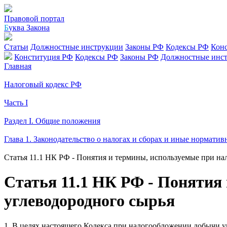
Правовой портал
Б
уква Закона
Статьи
Должностные инструкции
Законы РФ
Кодексы РФ
Кон
Конституция РФ
Кодексы РФ
Законы РФ
Должностные инс
Главная
Налоговый кодекс РФ
Часть I
Раздел I. Общие положения
Глава 1. Законодательство о налогах и сборах и иные норматив
Статья 11.1 НК РФ - Понятия и термины, используемые при н
Статья 11.1 НК РФ - Понятия
углеводородного сырья
1. В целях настоящего Кодекса при налогообложении добычи 