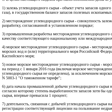
1) залежь углеводородного сырья - объект учета запасов одног
газа), в государственном балансе запасов полезных ископаемых
2) месторождение углеводородного сырья - совокупность зале
разработку, согласованной в установленном порядке;
3) промышленная разработка месторождения углеводородного сы
качеству соответствующего национальному или международному 
4) морское месторождение углеводородного сырья - месторожд
морских вод и (или) территориального моря Российской Федер
Каспийского моря;
5) новое морское месторождение углеводородного сырья - мор
на период с 1 января 2016 года (включая морское месторожден
углеводородного сырья не определена), за исключением морско
N 5003-1 "О таможенном тарифе";
6) дата начала промышленной добычи углеводородного сырья н
согласно которому степень выработанности запасов хотя бы од
сырья, впервые превысила 1 процент;
7) деятельность, связанная с добычей углеводородного сырья 
регистрации соответствующей лицензии на пользование недра