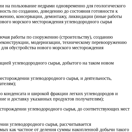
ии на пользование недрами одновременно для геологического
ность по созданию, доведению до состояния готовности к
ужению, консервации, демонтажу, ликвидации (иные работы
нового морского месторождения углеводородного сырья
ючая работы по сооружению (строительству), созданию
 реконструкции, модернизации, техническому перевооружению
х для обустройства нового морского месторождения
зацией углеводородного сырья, добытого на таком новом
есторождении углеводородного сырья, и деятельность,
ателям);
го конденсата и широкой фракции легких углеводородов и
ние и доставку указанных продуктов получателям);
есторождении углеводородного сырья, до соответствующих мест
ении углеводородного сырья, рассчитывается
мых как частное от деления суммы накопленной добычи такого