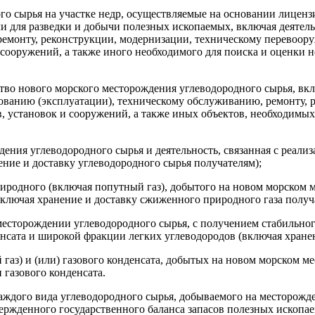
го сырья на участке недр, осуществляемые на основании лиценз
и для разведки и добычи полезных ископаемых, включая деятель
ремонту, реконструкции, модернизации, техническому перевоор
и сооружений, а также иного необходимого для поиска и оценки 
тво нового морского месторождения углеводородного сырья, вкл
зованию (эксплуатации), техническому обслуживанию, ремонту,
в, установок и сооружений, а также иных объектов, необходимы
ения углеводородного сырья и деятельность, связанная с реали
ние и доставку углеводородного сырья получателям);
иродного (включая попутный газ), добытого на новом морском м
включая хранение и доставку сжиженного природного газа получ
 месторождении углеводородного сырья, с получением стабильно
денсата и широкой фракции легких углеводородов (включая хране
 газ) и (или) газового конденсата, добытых на новом морском м
 газового конденсата.
каждого вида углеводородного сырья, добываемого на месторожд
ржденного государственного баланса запасов полезных ископае