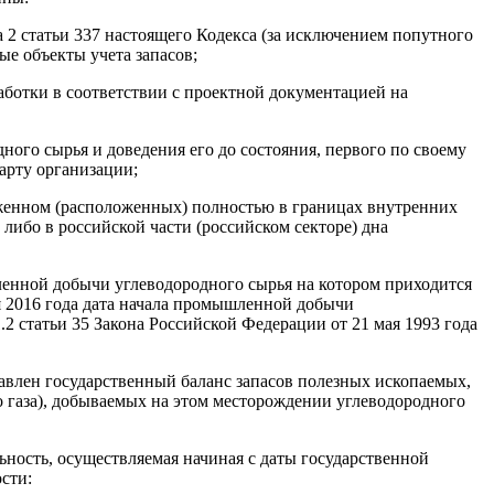
а 2
статьи 337
настоящего Кодекса (за исключением попутного
ые объекты учета запасов;
аботки в соответствии с проектной документацией на
ного сырья и доведения его до состояния, первого по своему
арту организации;
ложенном (расположенных) полностью в границах внутренних
либо в российской части (российском секторе) дна
ленной добычи углеводородного сырья на котором приходится
ря 2016 года дата начала промышленной добычи
.2 статьи 35 Закона Российской Федерации от 21 мая 1993 года
тавлен государственный баланс запасов полезных ископаемых,
о газа), добываемых на этом месторождении углеводородного
льность, осуществляемая начиная с даты государственной
сти: