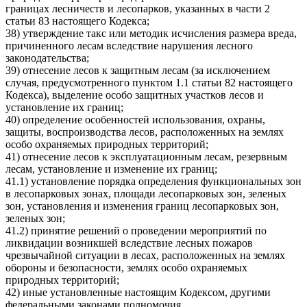
границах лесничеств и лесопарков, указанных в части 2
статьи 83 настоящего Кодекса;
38) утверждение такс или методик исчисления размера вреда,
причиненного лесам вследствие нарушения лесного
законодательства;
39) отнесение лесов к защитным лесам (за исключением
случая, предусмотренного пунктом 1.1 статьи 82 настоящего
Кодекса), выделение особо защитных участков лесов и
установление их границ;
40) определение особенностей использования, охраны,
защиты, воспроизводства лесов, расположенных на землях
особо охраняемых природных территорий;
41) отнесение лесов к эксплуатационным лесам, резервным
лесам, установление и изменение их границ;
41.1) установление порядка определения функциональных зон
в лесопарковых зонах, площади лесопарковых зон, зеленых
зон, установления и изменения границ лесопарковых зон,
зеленых зон;
41.2) принятие решений о проведении мероприятий по
ликвидации возникшей вследствие лесных пожаров
чрезвычайной ситуации в лесах, расположенных на землях
обороны и безопасности, землях особо охраняемых
природных территорий;
42) иные установленные настоящим Кодексом, другими
федеральными законами полномочия.