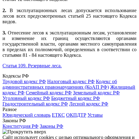
2.
В эксплуатационных лесах допускается использование
лесов всех предусмотренных статьей 25 настоящего Кодекса
видов.
3.
Отнесение лесов к эксплуатационным лесам, установление
и изменение их границ осуществляются органами
государственной власти, органами местного самоуправления
в пределах их полномочий, определенных в соответствии со
статьями 81 - 84 настоящего Кодекса.
Статья 109. Резервные леса.
Кодексы РФ
Трудовой кодекс РФ
Налоговый кодекс РФ
Кодекс об
административных правонарушениях (КоАП РФ)
Жилищный
кодекс РФ
Семейный кодекс РФ
Земельный кодекс РФ
Уголовный кодекс РФ
Бюджетный кодекс РФ
Градостроительный кодекс РФ
Лесной кодекс РФ
Разное
Юридический словарь
ЕТКС
ОКПДТР
Уставы
Законы РФ
Конституция РФ
Законы РФ
Сайт использует cookies с целью оптимального оформления и