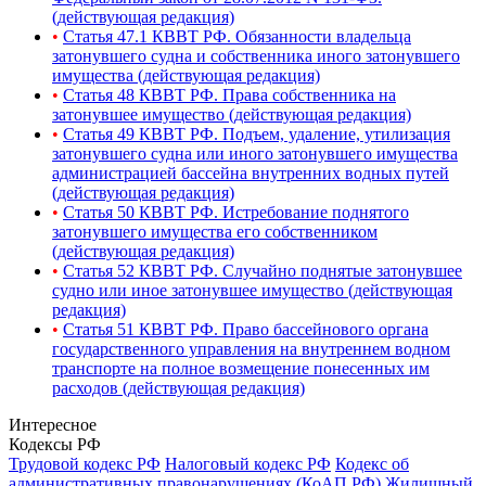
(действующая редакция)
•
Статья 47.1 КВВТ РФ. Обязанности владельца
затонувшего судна и собственника иного затонувшего
имущества (действующая редакция)
•
Статья 48 КВВТ РФ. Права собственника на
затонувшее имущество (действующая редакция)
•
Статья 49 КВВТ РФ. Подъем, удаление, утилизация
затонувшего судна или иного затонувшего имущества
администрацией бассейна внутренних водных путей
(действующая редакция)
•
Статья 50 КВВТ РФ. Истребование поднятого
затонувшего имущества его собственником
(действующая редакция)
•
Статья 52 КВВТ РФ. Случайно поднятые затонувшее
судно или иное затонувшее имущество (действующая
редакция)
•
Статья 51 КВВТ РФ. Право бассейнового органа
государственного управления на внутреннем водном
транспорте на полное возмещение понесенных им
расходов (действующая редакция)
Интересное
Кодексы РФ
Трудовой кодекс РФ
Налоговый кодекс РФ
Кодекс об
административных правонарушениях (КоАП РФ)
Жилищный