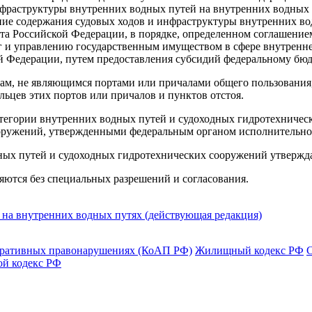
нфраструктуры внутренних водных путей на внутренних водных 
ние содержания судовых ходов и инфраструктуры внутренних во
кта Российской Федерации, в порядке, определенном соглашени
 и управлению государственным имуществом в сфере внутренне
ой Федерации, путем предоставления субсидий федеральному бю
ам, не являющимся портами или причалами общего пользования, 
льцев этих портов или причалов и пунктов отстоя.
атегории внутренних водных путей и судоходных гидротехническ
оружений, утвержденными федеральным органом исполнительной 
ных путей и судоходных гидротехнических сооружений утвержд
яются без специальных разрешений и согласования.
 на внутренних водных путях (действующая редакция)
тративных правонарушениях (КоАП РФ)
Жилищный кодекс РФ
ой кодекс РФ