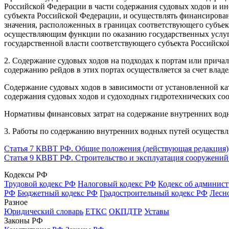
Российской Федерации в части содержания судовых ходов и и
субъекта Российской Федерации, и осуществлять финансирова
значения, расположенных в границах соответствующего субъе
осуществляющим функции по оказанию государственных услуг
государственной власти соответствующего субъекта Российск
2. Содержание судовых ходов на подходах к портам или причал
содержанию рейдов в этих портах осуществляется за счет владе
Содержание судовых ходов в зависимости от установленной к
содержания судовых ходов и судоходных гидротехнических со
Нормативы финансовых затрат на содержание внутренних вод
3. Работы по содержанию внутренних водных путей осуществл
Статья 7 КВВТ РФ. Общие положения (действующая редакция)
Статья 9 КВВТ РФ. Строительство и эксплуатация сооружений
Кодексы РФ
Трудовой кодекс РФ
Налоговый кодекс РФ
Кодекс об админис
РФ
Бюджетный кодекс РФ
Градостроительный кодекс РФ
Лесн
Разное
Юридический словарь
ЕТКС
ОКПДТР
Уставы
Законы РФ