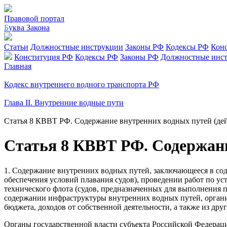
Правовой портал
Б
уква Закона
Статьи
Должностные инструкции
Законы РФ
Кодексы РФ
Кон
Конституция РФ
Кодексы РФ
Законы РФ
Должностные инс
Главная
Кодекс внутреннего водного транспорта РФ
Глава II. Внутренние водные пути
Статья 8 КВВТ РФ. Содержание внутренних водных путей (де
Статья 8 КВВТ РФ. Содержани
1. Содержание внутренних водных путей, заключающееся в сод
обеспечения условий плавания судов), проведении работ по ус
технического флота (судов, предназначенных для выполнения 
содержании инфраструктуры внутренних водных путей, организ
бюджета, доходов от собственной деятельности, а также из др
Органы государственной власти субъекта Российской Федераци