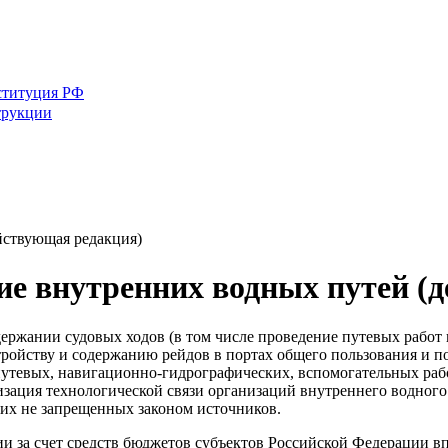
ституция РФ
трукции
йствующая редакция)
е внутренних водных путей (
ержании судовых ходов (в том числе проведение путевых работ
тройству и содержанию рейдов в портах общего пользования и п
путевых, навигационно-гидрографических, вспомогательных рабо
ация технологической связи организаций внутреннего водного 
угих не запрещенных законом источников.
и за счет средств бюджетов субъектов Российской Федерации вп