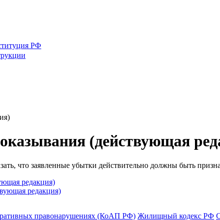
ституция РФ
трукции
ия)
доказывания (действующая ред
азать, что заявленные убытки действительно должны быть призн
ующая редакция)
твующая редакция)
тративных правонарушениях (КоАП РФ)
Жилищный кодекс РФ