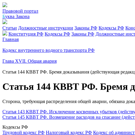
Правовой портал
Б
уква Закона
Статьи
Должностные инструкции
Законы РФ
Кодексы РФ
Кон
Конституция РФ
Кодексы РФ
Законы РФ
Должностные инс
Главная
Кодекс внутреннего водного транспорта РФ
Глава XVII. Общая авария
Статья 144 КВВТ РФ. Бремя доказывания (действующая редакц
Статья 144 КВВТ РФ. Бремя 
Сторона, требующая распределения общей аварии, обязана док
Статья 143 КВВТ РФ. Исключение косвенных убытков (действ
Статья 145 КВВТ РФ. Возмещение расходов на спасание (дейс
Кодексы РФ
Трудовой кодекс РФ
Налоговый кодекс РФ
Кодекс об админис