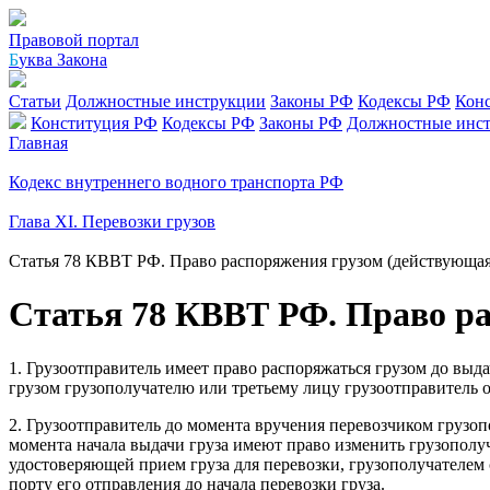
Правовой портал
Б
уква Закона
Статьи
Должностные инструкции
Законы РФ
Кодексы РФ
Кон
Конституция РФ
Кодексы РФ
Законы РФ
Должностные инс
Главная
Кодекс внутреннего водного транспорта РФ
Глава XI. Перевозки грузов
Статья 78 КВВТ РФ. Право распоряжения грузом (действующая
Статья 78 КВВТ РФ. Право ра
1. Грузоотправитель имеет право распоряжаться грузом до выд
грузом грузополучателю или третьему лицу грузоотправитель о
2. Грузоотправитель до момента вручения перевозчиком грузо
момента начала выдачи груза имеют право изменить грузополуч
удостоверяющей прием груза для перевозки, грузополучателем 
порту его отправления до начала перевозки груза.