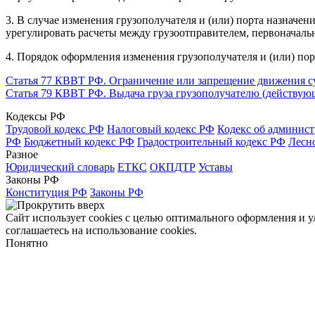
3. В случае изменения грузополучателя и (или) порта назначен
урегулировать расчеты между грузоотправителем, первоначаль
4. Порядок оформления изменения грузополучателя и (или) пор
Статья 77 КВВТ РФ. Ограничение или запрещение движения су
Статья 79 КВВТ РФ. Выдача груза грузополучателю (действую
Кодексы РФ
Трудовой кодекс РФ
Налоговый кодекс РФ
Кодекс об админис
РФ
Бюджетный кодекс РФ
Градостроительный кодекс РФ
Лесн
Разное
Юридический словарь
ЕТКС
ОКПДТР
Уставы
Законы РФ
Конституция РФ
Законы РФ
Сайт использует cookies с целью оптимального оформления и 
соглашаетесь на использование cookies.
Понятно