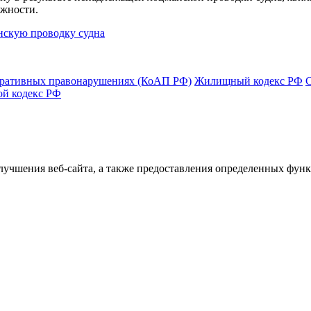
ожности.
нскую проводку судна
тративных правонарушениях (КоАП РФ)
Жилищный кодекс РФ
ой кодекс РФ
улучшения веб-сайта, а также предоставления определенных фун