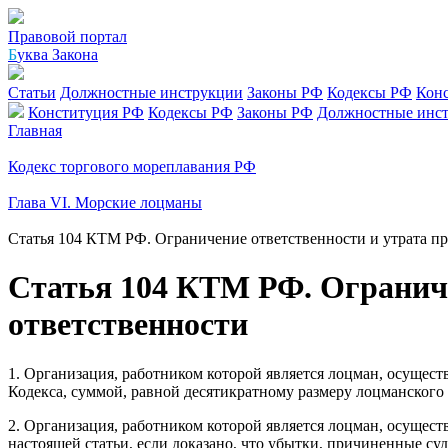
Правовой портал
Б
уква Закона
Статьи
Должностные инструкции
Законы РФ
Кодексы РФ
Кон
Конституция РФ
Кодексы РФ
Законы РФ
Должностные инс
Главная
Кодекс торгового мореплавания РФ
Глава VI. Морские лоцманы
Статья 104 КТМ РФ. Ограничение ответственности и утрата пр
Статья 104 КТМ РФ. Ограниче
ответственности
1. Организация, работником которой является лоцман, осущес
Кодекса, суммой, равной десятикратному размеру лоцманского
2. Организация, работником которой является лоцман, осущес
настоящей статьи, если доказано, что убытки, причиненные су