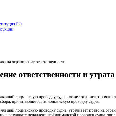
ституция РФ
трукции
ава на ограничение ответственности
ние ответственности и утрата
твлявший лоцманскую проводку судна, может ограничить свою от
 сбора, причитающегося за лоцманскую проводку судна.
твлявший лоцманскую проводку судна, утрачивает право на огра
дну в результате ненадлежащей лоцманской проводки судна, явил