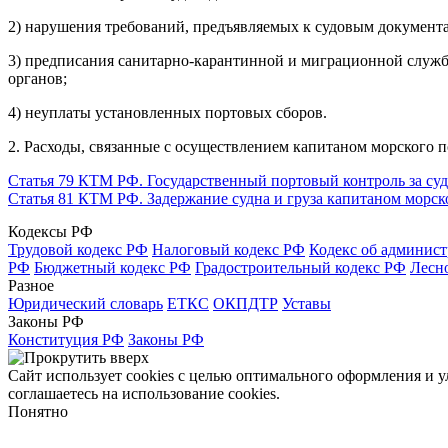
2) нарушения требований, предъявляемых к судовым документ
3) предписания санитарно-карантинной и миграционной служб
органов;
4) неуплаты установленных портовых сборов.
2. Расходы, связанные с осуществлением капитаном морского по
Статья 79 КТМ РФ. Государственный портовый контроль за су
Статья 81 КТМ РФ. Задержание судна и груза капитаном морск
Кодексы РФ
Трудовой кодекс РФ
Налоговый кодекс РФ
Кодекс об админис
РФ
Бюджетный кодекс РФ
Градостроительный кодекс РФ
Лесн
Разное
Юридический словарь
ЕТКС
ОКПДТР
Уставы
Законы РФ
Конституция РФ
Законы РФ
Сайт использует cookies с целью оптимального оформления и 
соглашаетесь на использование cookies.
Понятно