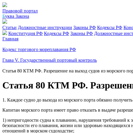
Правовой портал
Б
уква Закона
Статьи
Должностные инструкции
Законы РФ
Кодексы РФ
Кон
Конституция РФ
Кодексы РФ
Законы РФ
Должностные инс
Главная
Кодекс торгового мореплавания РФ
Глава V. Государственный портовый контроль
Статья 80 КТМ РФ. Разрешение на выход судов из морского по
Статья 80 КТМ РФ. Разрешени
1. Каждое судно до выхода из морского порта обязано получить
Капитан морского порта имеет право отказать в выдаче разреше
1) непригодности судна к плаванию, нарушения требований к 
безопасности его плавания, жизни или здоровью находящихся 
отношений в морском судоходстве;