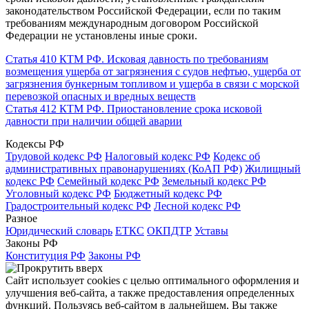
законодательством Российской Федерации, если по таким
требованиям международным договором Российской
Федерации не установлены иные сроки.
Статья 410 КТМ РФ. Исковая давность по требованиям
возмещения ущерба от загрязнения с судов нефтью, ущерба от
загрязнения бункерным топливом и ущерба в связи с морской
перевозкой опасных и вредных веществ
Статья 412 КТМ РФ. Приостановление срока исковой
давности при наличии общей аварии
Кодексы РФ
Трудовой кодекс РФ
Налоговый кодекс РФ
Кодекс об
административных правонарушениях (КоАП РФ)
Жилищный
кодекс РФ
Семейный кодекс РФ
Земельный кодекс РФ
Уголовный кодекс РФ
Бюджетный кодекс РФ
Градостроительный кодекс РФ
Лесной кодекс РФ
Разное
Юридический словарь
ЕТКС
ОКПДТР
Уставы
Законы РФ
Конституция РФ
Законы РФ
Сайт использует cookies с целью оптимального оформления и
улучшения веб-сайта, а также предоставления определенных
функций. Пользуясь веб-сайтом в дальнейшем, Вы также