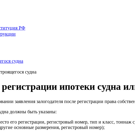
ституция РФ
трукции
егося судна
троящегося судна
регистрации ипотеки судна ил
овании заявления залогодателя после регистрации права собстве
судна должны быть указаны:
то его регистрации, регистровый номер, тип и класс, тоннаж су
 другие основные размерения, регистровый номер);