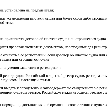
она установлена на предъявителя;
ри установлении ипотеки на два или более судов либо строящихс
об этом;
на прилагается договор об ипотеке судна или строящегося судна
дится правовая экспертиза документов, необходимых для регист
 отказать в ее регистрации, если договор об ипотеке судна или
 судна или строящегося судна.
ь получения заявления о регистрации.
реестр судов, Российский открытый реестр судов, реестр малом
 с пунктом 2 настоящей статьи.
ен выдать залогодателю и залогодержателю свидетельство о рег
твенном судовом реестре, Российском международном реестре су
а и порядок предоставления информации в соответствии с пункто