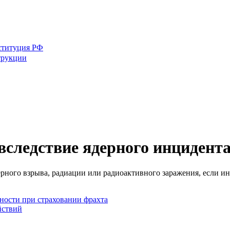
ституция РФ
трукции
следствие ядерного инцидент
дерного взрыва, радиации или радиоактивного заражения, если 
ности при страховании фрахта
йствий