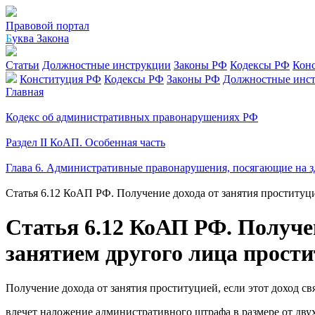
Правовой портал
Б
уква Закона
Статьи
Должностные инструкции
Законы РФ
Кодексы РФ
Кон
Конституция РФ
Кодексы РФ
Законы РФ
Должностные инс
Главная
Кодекс об административных правонарушениях РФ
Раздел II КоАП. Особенная часть
Глава 6. Административные правонарушения, посягающие на з
Статья 6.12 КоАП РФ. Получение дохода от занятия проституци
Статья 6.12 КоАП РФ. Получени
занятием другого лица прост
Получение дохода от занятия проституцией, если этот доход св
влечет наложение административного штрафа в размере от двух