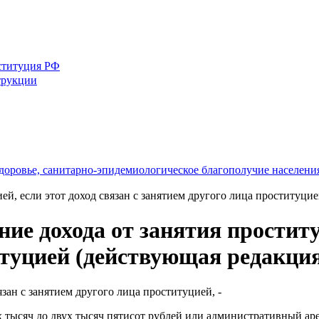
ституция РФ
трукции
доровье, санитарно-эпидемиологическое благополучие населени
ей, если этот доход связан с занятием другого лица проституци
е дохода от занятия проституц
итуцией (действующая редакци
язан с занятием другого лица проституцией, -
 тысяч до двух тысяч пятисот рублей или административный арес