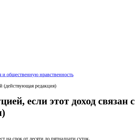
я и общественную нравственность
ей (действующая редакция)
ией, если этот доход связан с
я)
т на срок от десяти до пятнадцати суток.