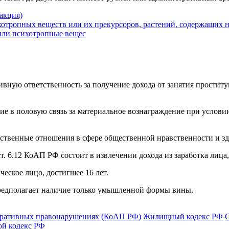
акция)
хотропных веществ или их прекурсоров, растений, содержащих 
 или психотропные вещес
ную ответственность за получение дохода от занятия проституци
ие в половую связь за материальное вознаграждение при услови
ственные отношения в сфере общественной нравственности и зд
. 6.12 КоАП РФ состоит в извлечении дохода из заработка лица
еское лицо, достигшее 16 лет.
редполагает наличие только умышленной формы вины.
тративных правонарушениях (КоАП РФ)
Жилищный кодекс РФ
ой кодекс РФ