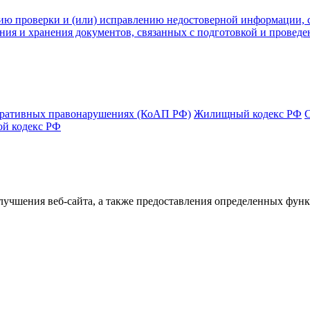
ию проверки и (или) исправлению недостоверной информации, с
ния и хранения документов, связанных с подготовкой и провед
тративных правонарушениях (КоАП РФ)
Жилищный кодекс РФ
ой кодекс РФ
улучшения веб-сайта, а также предоставления определенных фун