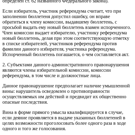
определен ст. 62 названного Федерального закона).
Если избиратель, участник референдума считает, что при
заполнении бюллетеня допустил ошибку, он вправе
обратиться к члену комиссии, выдавшему бюллетень, с
просьбой выдать ему новый бюллетень взамен испорченного.
Член комиссии выдает избирателю, участнику референдума
новый бюллетень, делая при этом соответствующую отметку
в списке избирателей, участников референдума против
фамилии данного избирателя, участника референдума.
Испорченный бюллетень погашается, о чем составляется акт.
2. Субъектами данного административного правонарушения
являются члены избирательной комиссии, комиссии
референдума, в том числе и должностные лица.
Данное правонарушение предполагает наличие умышленной
вины: нарушитель осведомлен о противоправности
осуществляемых им действий и предвидит их общественно
опасные последствия.
Вина в форме прямого умысла квалифицируется в случае,
если деяние проявляется в выдаче указанных бюллетеней в
целях возможности проголосовать более одного раза в ходе
одного и того же голосования.