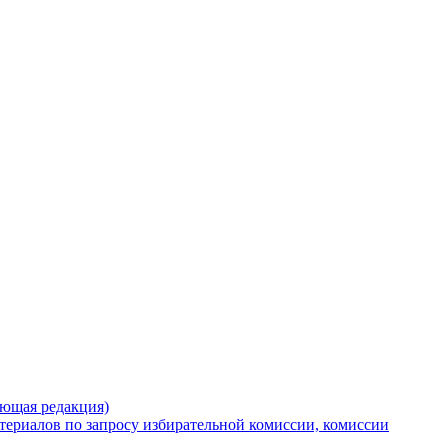
ующая редакция)
териалов по запросу избирательной комиссии, комиссии