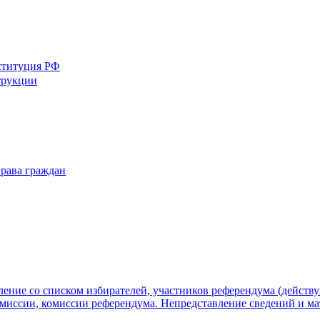
ституция РФ
трукции
рава граждан
ение со списком избирателей, участников референдума (действ
миссии, комиссии референдума. Непредставление сведений и ма