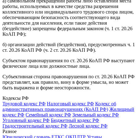
а) самовольном прекращении работы либо оставлении места
работы, используемых в качестве средства разрешения
коллективного или индивидуального трудового спора лицом,
обеспечивающим безопасность соответствующего вида
деятельности для населения, если такие действия
(бездействие) запрещены федеральным законом (ч. 1 ст. 20.26
КоАП РФ);
б) организации действий (бездействия), предусмотренных ч. 1
ст. 20.26 КоАП РФ (ч. 2 ст. 20.26 КоАП РФ).
Субъектом правонарушения по ст. 20.26 КоАП РФ выступают
физические лица или должностные лица.
Субъективная сторона правонарушения по ст. 20.26 КоАП РФ
представляет, как правило, вину в форме умысла, но может
быть выражена и форме неосторожности.
Кодексы РФ
Трудовой кодекс РФ
Налоговый кодекс РФ
Кодекс об
административных правонарушениях (КоАП РФ)
Жилищный
кодекс РФ
Семейный кодекс РФ
Земельный кодекс РФ
Уголовный кодекс РФ
Бюджетный кодекс РФ
Градостроительный кодекс РФ
Лесной кодекс РФ
Разное
Юридический словарь
ЕТКС
ОКПДТР
Уставы