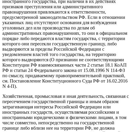
иностранного государства, при наличии в их действиях
признаков преступления или административного
правонарушения привлекаются к ответственности,
предусмотренной законодательством РФ. Если в отношении
указанных лиц отсутствуют основания для возбуждения
уголовных дел или производства по делам об
административных правонарушениях, то они в официальном
порядке либо передаются властям государства, с территории
которого они пересекли государственную границу, либо
выдворяются за пределы Российской Федерации с
уведомлением властей того государства, на территорию
которого выдворяются (О признании не соответствующими
Конституции РФ взаимосвязанных части 2 статьи 18.1 КоАП
РФ и статьи 24 Федерального закона от 15.08.1996 N 114-ФЗ
по смыслу, придаваемому правоприменительной практикой,
см. Постановление Конституционного Суда РФ от 16.02.2016
N 4-П).
Хозяйственная, промысловая и иная деятельность, связанная с
пересечением государственной границы и иным образом
затрагивающая интересы Российской Федерации или
иностранных государств, осуществляемая российскими и
иностранными юридическими и физическими лицами, в том
числе совместно, непосредственно на государственной
границе либо вблизи нее на территории РФ, не должна