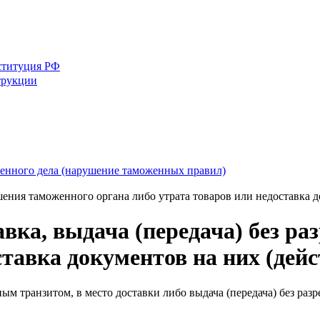
ституция РФ
трукции
енного дела (нарушение таможенных правил)
ешения таможенного органа либо утрата товаров или недоставка 
вка, выдача (передача) без р
ставка документов на них (де
ным транзитом, в место доставки либо выдача (передача) без ра