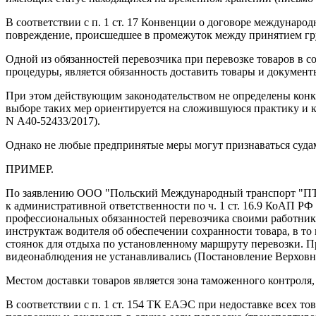
В соответствии с п. 1 ст. 17 Конвенции о договоре международ
повреждение, происшедшее в промежуток между принятием груза
Одной из обязанностей перевозчика при перевозке товаров в с
процедуры, является обязанность доставить товары и документ
При этом действующим законодательством не определены конкр
выборе таких мер ориентируется на сложившуюся практику и к
N А40-52433/2017).
Однако не любые предпринятые меры могут признаваться суд
ПРИМЕР.
По заявлению ООО "Польский Международный транспорт "ПТМ"
к административной ответственности по ч. 1 ст. 16.9 КоАП Р
профессиональных обязанностей перевозчика своими работник
инструктаж водителя об обеспечении сохранности товара, в то
стоянок для отдыха по установленному маршруту перевозки. 
видеонаблюдения не устанавливались (Постановление Верховно
Местом доставки товаров является зона таможенного контроля, 
В соответствии с п. 1 ст. 154 ТК ЕАЭС при недоставке всех т