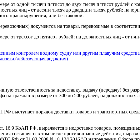
мере от одной тысячи пятисот до двух тысяч пятисот рублей с 
стных лиц - от десяти тысяч до двадцати тысяч рублей; на юрид
ого правонарушения, или без таковой.
еревозочных) документов на товары, перевозимые в соответстви
ере от трехсот до пятисот рублей; на должностных лиц - от пят
енным контролем водному судну или другим плавучим средства
анзита (действующая редакция)
ную ответственность за недоставку, выдачу (передачу) без раз
 на граждан в размере от 300 до 500 рублей; на должностных лиц
 РФ выступает порядок доставки товаров и транспортных средс
ст. 16.9 КоАП РФ, выражается в недоставке товаров, помещенны
ния составляют в том числе противоправные действия, выразив
ФТС РФ от 31.03.2008 N 18-12/12016 "О направлении Обзора п