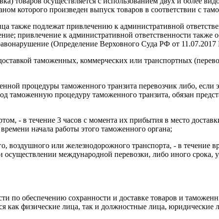
вка) товаров осуществляется с использованием двух и более видо
аном которого произведен выпуск товаров в соответствии с та
ица также подлежат привлечению к административной ответствен
ние; привлечение к административной ответственности также о
авонарушение (Определение Верховного Суда РФ от 11.07.2017 
едоставкой таможенных, коммерческих или транспортных (перево
енной процедуры таможенного транзита перевозчик либо, если э
од таможенную процедуру таможенного транзита, обязан предс
ом, - в течение 3 часов с момента их прибытия в место доставк
 времени начала работы этого таможенного органа;
го, воздушного или железнодорожного транспорта, - в течение 
и осуществлении международной перевозки, либо иного срока, у
сти по обеспечению сохранности и доставке товаров и таможенн
ся как физические лица, так и должностные лица, юридические