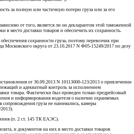
ность за полную или частичную потерю груза или за его
зависимо от того, является ли он декларантом этой таможенной
и в место доставки товаров и обеспечить их сохранность.
обеспечения сохранности груза, поэтому перевозчик при
а Московского округа от 23.10.2017 N Ф05-15249/2017 по делу
ановления от 30.09.2013 N 10113000-123/2013 о привлечении
адлежащий и адекватный контроль за исполнением
авки товара. Фактически был проведен только предрейсовый
овления и информирования водителя о наличии охраняемых
я сопровождения груза не нанимались, камеры
2013).
ния (п. 2 ст. 145 ТК ЕАЭС).
зита, и документов на них в место доставки товаров