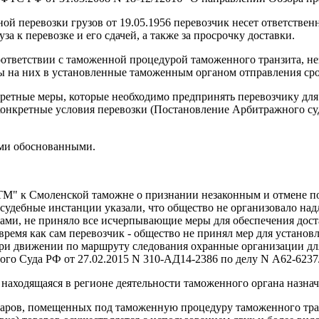
ной перевозки грузов от 19.05.1956 перевозчик несет ответствен
 к перевозке и его сдачей, а также за просрочку доставки.
оответствии с таможенной процедурой таможенного транзита, не
ы на них в установленные таможенным органом отправления срок
етные меры, которые необходимо предпринять перевозчику для 
онкретные условия перевозки (Постановление Арбитражного суд
ами обоснованными.
 к Смоленской таможне о признании незаконным и отмене пост
Ф судебные инстанции указали, что общество не организовало н
ами, не приняло все исчерпывающие меры для обеспечения дост
 время как сам перевозчик - общество не принял мер для устан
При движении по маршруту следования охранные организации дл
го Суда РФ от 27.02.2015 N 310-АД14-2386 по делу N А62-6237/
находящаяся в регионе деятельности таможенного органа назначе
оваров, помещенных под таможенную процедуру таможенного тран