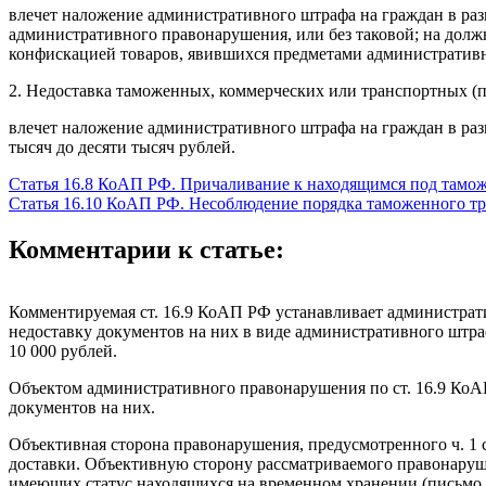
влечет наложение административного штрафа на граждан в раз
административного правонарушения, или без таковой; на должно
конфискацией товаров, явившихся предметами административн
2. Недоставка таможенных, коммерческих или транспортных (п
влечет наложение административного штрафа на граждан в разм
тысяч до десяти тысяч рублей.
Статья 16.8 КоАП РФ. Причаливание к находящимся под тамож
Статья 16.10 КоАП РФ. Несоблюдение порядка таможенного тр
Комментарии к статье:
Комментируемая ст. 16.9 КоАП РФ устанавливает административ
недоставку документов на них в виде административного штрафа
10 000 рублей.
Объектом административного правонарушения по ст. 16.9 КоАП
документов на них.
Объективная сторона правонарушения, предусмотренного ч. 1 
доставки. Объективную сторону рассматриваемого правонаруше
имеющих статус находящихся на временном хранении (письмо 