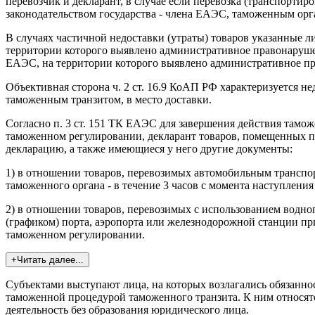
перевозчик и декларант, в случае если перевозка (транспортиро
законодательством государства - члена ЕАЭС, таможенным орг
В случаях частичной недоставки (утраты) товаров указанные л
территории которого выявлено административное правонаруше
ЕАЭС, на территории которого выявлено административное пр
Объективная сторона ч. 2 ст. 16.9 КоАП РФ характеризуется н
таможенным транзитом, в место доставки.
Согласно п. 3 ст. 151 ТК ЕАЭС для завершения действия тамож
таможенном регулировании, декларант товаров, помещенных п
декларацию, а также имеющиеся у него другие документы:
1) в отношении товаров, перевозимых автомобильным транспорт
таможенного органа - в течение 3 часов с момента наступления
2) в отношении товаров, перевозимых с использованием водно
(графиком) порта, аэропорта или железнодорожной станции пр
таможенном регулировании.
+Читать далее...
Субъектами выступают лица, на которых возлагались обязанно
таможенной процедурой таможенного транзита. К ним относят
деятельность без образования юридического лица.