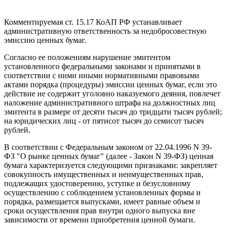
Комментируемая ст. 15.17 КоАП РФ устанавливает
административную ответственность за недобросовестную
эмиссию ценных бумаг.
Согласно ее положениям нарушение эмитентом
установленного федеральными законами и принятыми в
соответствии с ними иными нормативными правовыми
актами порядка (процедуры) эмиссии ценных бумаг, если это
действие не содержит уголовно наказуемого деяния, повлечет
наложение административного штрафа на должностных лиц
эмитента в размере от десяти тысяч до тридцати тысяч рублей;
на юридических лиц - от пятисот тысяч до семисот тысяч
рублей.
В соответствии с Федеральным законом от 22.04.1996 N 39-
ФЗ "О рынке ценных бумаг" (далее - Закон N 39-ФЗ) ценная
бумага характеризуется следующими признаками: закрепляет
совокупность имущественных и неимущественных прав,
подлежащих удостоверению, уступке и безусловному
осуществлению с соблюдением установленных формы и
порядка, размещается выпусками, имеет равные объем и
сроки осуществления прав внутри одного выпуска вне
зависимости от времени приобретения ценной бумаги.