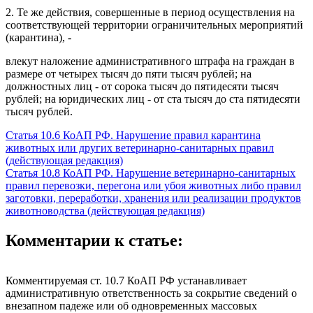
2. Те же действия, совершенные в период осуществления на
соответствующей территории ограничительных мероприятий
(карантина), -
влекут наложение административного штрафа на граждан в
размере от четырех тысяч до пяти тысяч рублей; на
должностных лиц - от сорока тысяч до пятидесяти тысяч
рублей; на юридических лиц - от ста тысяч до ста пятидесяти
тысяч рублей.
Статья 10.6 КоАП РФ. Нарушение правил карантина
животных или других ветеринарно-санитарных правил
(действующая редакция)
Статья 10.8 КоАП РФ. Нарушение ветеринарно-санитарных
правил перевозки, перегона или убоя животных либо правил
заготовки, переработки, хранения или реализации продуктов
животноводства (действующая редакция)
Комментарии к статье:
Комментируемая ст. 10.7 КоАП РФ устанавливает
административную ответственность за сокрытие сведений о
внезапном падеже или об одновременных массовых