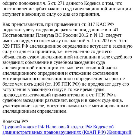
общего положения ч. 5 ст. 271 данного Кодекса о том, что
постановление арбитражного суда апелляционной инстанции
вступает в законную силу со дня его принятия.
Как представляется, при применении ст. 317 КАС РФ
подлежат учету следующие разъяснения, данные в п. 41
Постановления Пленума ВС России 2012 г. N 13: следует
иметь в виду, что по смыслу положений ч. 1 ст. 209 и ч. 5 ст.
329 ГПК РФ апелляционное определение вступает в законную
силу со дня его принятия, т.е. немедленно со дня его
объявления судом апелляционной инстанции в зале судебного
заседания; объявление в судебном заседании суда
апелляционной инстанции только резолютивной части
апелляционного определения и отложение составления
мотивированного апелляционного определения на срок не
более чем пять дней (ст. 199 ГПК РФ) не продлевает дату его
вступления в законную силу; в то же время судья-
председательствующий применительно к ст. ГПК РФ в
судебном заседании разъясняет, когда и в каком суде лица,
участвующие в деле, могут ознакомиться с мотивированным
апелляционным определением.
Кодексы РФ
Трудовой кодекс РФ
Налоговый кодекс РФ
Кодекс об
административных правонарушениях (КоАП РФ)
Жилищный