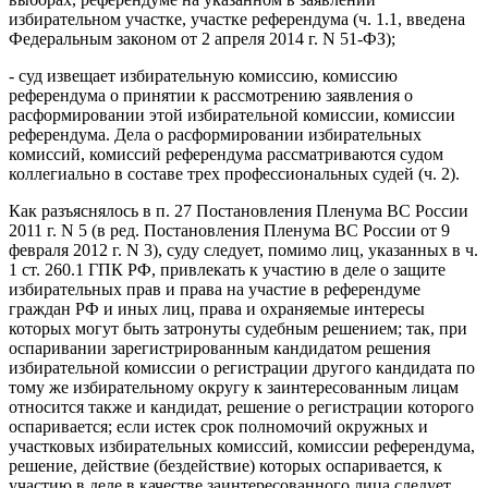
избирательном участке, участке референдума (ч. 1.1, введена
Федеральным законом от 2 апреля 2014 г. N 51-ФЗ);
- суд извещает избирательную комиссию, комиссию
референдума о принятии к рассмотрению заявления о
расформировании этой избирательной комиссии, комиссии
референдума. Дела о расформировании избирательных
комиссий, комиссий референдума рассматриваются судом
коллегиально в составе трех профессиональных судей (ч. 2).
Как разъяснялось в п. 27 Постановления Пленума ВС России
2011 г. N 5 (в ред. Постановления Пленума ВС России от 9
февраля 2012 г. N 3), суду следует, помимо лиц, указанных в ч.
1 ст. 260.1 ГПК РФ, привлекать к участию в деле о защите
избирательных прав и права на участие в референдуме
граждан РФ и иных лиц, права и охраняемые интересы
которых могут быть затронуты судебным решением; так, при
оспаривании зарегистрированным кандидатом решения
избирательной комиссии о регистрации другого кандидата по
тому же избирательному округу к заинтересованным лицам
относится также и кандидат, решение о регистрации которого
оспаривается; если истек срок полномочий окружных и
участковых избирательных комиссий, комиссии референдума,
решение, действие (бездействие) которых оспаривается, к
участию в деле в качестве заинтересованного лица следует