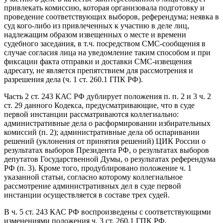
привлекать комиссию, которая организовала подготовку и
проведение соответствующих выборов, референдума; неявка в
суд кого-либо из привлеченных к участию в деле лиц,
надлежащим образом извещенных о месте и времени
судебного заседания, в т.ч. посредством СМС-сообщения в
случае согласия лица на уведомление таким способом и при
фиксации факта отправки и доставки СМС-извещения
адресату, не является препятствием для рассмотрения и
разрешения дела (ч. 1 ст. 260.1 ГПК РФ).
Часть 2 ст. 243 КАС РФ дублирует положения п. п. 2 и 3 ч. 2
ст. 29 данного Кодекса, предусматривающие, что в суде
первой инстанции рассматриваются коллегиально:
административные дела о расформировании избирательных
комиссий (п. 2); административные дела об оспаривании
решений (уклонения от принятия решений) ЦИК России о
результатах выборов Президента РФ, о результатах выборов
депутатов Государственной Думы, о результатах референдума
РФ (п. 3). Кроме того, продублировано положение ч. 1
указанной статьи, согласно которому коллегиальное
рассмотрение административных дел в суде первой
инстанции осуществляется в составе трех судей.
В ч. 5 ст. 243 КАС РФ воспроизведены с соответствующими
изменениями положения ч. 3 ст. 260.1 ГПК РФ,