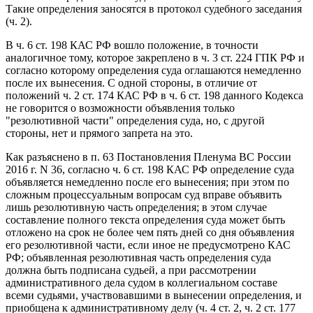
Такие определения заносятся в протокол судебного заседания
(ч. 2).
В ч. 6 ст. 198 КАС РФ вошло положение, в точности
аналогичное тому, которое закреплено в ч. 3 ст. 224 ГПК РФ и
согласно которому определения суда оглашаются немедленно
после их вынесения. С одной стороны, в отличие от
положений ч. 2 ст. 174 КАС РФ в ч. 6 ст. 198 данного Кодекса
не говорится о возможности объявления только
"резолютивной части" определения суда, но, с другой
стороны, нет и прямого запрета на это.
Как разъяснено в п. 63 Постановления Пленума ВС России
2016 г. N 36, согласно ч. 6 ст. 198 КАС РФ определение суда
объявляется немедленно после его вынесения; при этом по
сложным процессуальным вопросам суд вправе объявить
лишь резолютивную часть определения; в этом случае
составление полного текста определения суда может быть
отложено на срок не более чем пять дней со дня объявления
его резолютивной части, если иное не предусмотрено КАС
РФ; объявленная резолютивная часть определения суда
должна быть подписана судьей, а при рассмотрении
административного дела судом в коллегиальном составе
всеми судьями, участвовавшими в вынесении определения, и
приобщена к административному делу (ч. 4 ст. 2, ч. 2 ст. 177