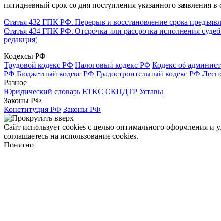
пятидневный срок со дня поступления указанного заявления в с
Статья 432 ГПК РФ. Перерыв и восстановление срока предъяв
Статья 434 ГПК РФ. Отсрочка или рассрочка исполнения суде
редакция)
Кодексы РФ
Трудовой кодекс РФ
Налоговый кодекс РФ
Кодекс об админис
РФ
Бюджетный кодекс РФ
Градостроительный кодекс РФ
Лесн
Разное
Юридический словарь
ЕТКС
ОКПДТР
Уставы
Законы РФ
Конституция РФ
Законы РФ
Сайт использует cookies с целью оптимального оформления и 
соглашаетесь на использование cookies.
Понятно