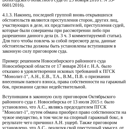
6601/2016).
4.1.3. Наконец, последней группой вновь открывшихся
обстоятельств являются преступления сторон, других лиц,
участвующих в деле, их представителей, преступления судей,
которые были совершены при рассмотрении либо при
разрешении данного дела (п. 3 ч. 3 комментируемой статьи).
Для того чтобы повлечь за собой пересмотр дела, данные
обстоятельства должны быть установлены вступившим в
законную силу приговором суда.
Пример: решением Новосибирского районного суда
Новосибирской области от 17 января 2014 г. Н.А. было
отказано в удовлетворении исковых требований к ПГСК
"Монолит-1", А.Н., Е.В., Т.А., В.М., П.В. о признании
внесенным паевого взноса, права собственности на гаражный
бок, признании сделки недействительной.
Вступившим в законную силу приговором Октябрьского
районного суда г. Новосибирска от 13 июля 2015 г. было
установлено, что А.С., являясь председателем ПГСК
"Монолит-1", путем обмана приобрел право собственности на
чужое имущество, в том числе на спорный гаражный бокс, в
результате чего причинил А.Н. ущерб. Также приговором
установлено, что А.С., реализуя свой преступный умысел, от