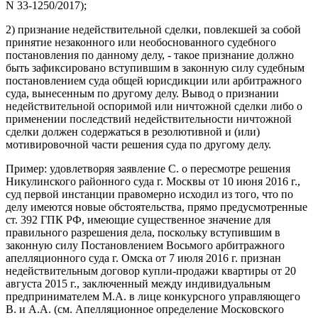
N 33-1250/2017);
2) признание недействительной сделки, повлекшей за собой
принятие незаконного или необоснованного судебного
постановления по данному делу, - такое признание должно
быть зафиксировано вступившим в законную силу судебным
постановлением суда общей юрисдикции или арбитражного
суда, вынесенным по другому делу. Вывод о признании
недействительной оспоримой или ничтожной сделки либо о
применении последствий недействительности ничтожной
сделки должен содержаться в резолютивной и (или)
мотивировочной части решения суда по другому делу.
Пример: удовлетворяя заявление С. о пересмотре решения
Никулинского районного суда г. Москвы от 10 июня 2016 г.,
суд первой инстанции правомерно исходил из того, что по
делу имеются новые обстоятельства, прямо предусмотренные
ст. 392 ГПК РФ, имеющие существенное значение для
правильного разрешения дела, поскольку вступившим в
законную силу Постановлением Восьмого арбитражного
апелляционного суда г. Омска от 7 июля 2016 г. признан
недействительным договор купли-продажи квартиры от 20
августа 2015 г., заключенный между индивидуальным
предпринимателем М.А. в лице конкурсного управляющего
В. и А.А. (см. Апелляционное определение Московского