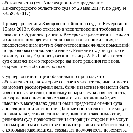
обстоятельства (см. Апелляционное определение
Нижегородского областного суда от 23 мая 2017 г. по делу N
33-5823/2017).
Пример: решением Заводского районного суда г. Кемерово от
15 мая 2013 г. было отказано в удовлетворении требований
ряда лиц к Администрации г. Кемерово о расселении граждан
из жилого помещения, непригодного для проживания, с
предоставлением других благоустроенных жилых помещений
по договорам социального найма. Решение суда вступило в
законную силу. Одно из указанных лиц - А.В.Л. обратился в
суд с заявлением о пересмотре данного решения по вновь
открывшимся обстоятельствам.
Суд первой инстанции обоснованно признал, что
обстоятельства, на которые ссылается заявитель, имели место
на момент рассмотрения дела, были известны или могли быть
известны заявителю, поскольку оспариваемая доверенность,
информация о постановке заявителя на жилищный учет
имелись в материалах дела и были предметом оценки суда
апелляционной инстанции. Данные обстоятельства не могут
повлиять на установленные вступившим в законную силу
решением суда правоотношения спорящих сторон и не могут
рассматриваться в качестве вновь открывшихся обстоятельств,
с которыми законодатель связывает возможность пересмотра