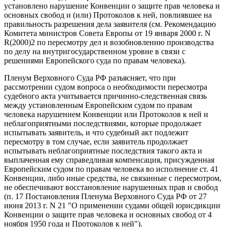
установлено нарушение Конвенции о защите прав человека и
основных свобод и (или) Протоколов к ней, повлиявшее на
правильность разрешения дела заявителя (см. Рекомендацию
Комитета министров Совета Европы от 19 января 2000 г. N
R(2000)2 по пересмотру дел и возобновлению производства
по делу на внутригосударственном уровне в связи с
решениями Европейского суда по правам человека).
Пленум Верховного Суда РФ разъясняет, что при
рассмотрении судом вопроса о необходимости пересмотра
судебного акта учитывается причинно-следственная связь
между установленным Европейским судом по правам
человека нарушением Конвенции или Протоколов к ней и
неблагоприятными последствиями, которые продолжает
испытывать заявитель, и что судебный акт подлежит
пересмотру в том случае, если заявитель продолжает
испытывать неблагоприятные последствия такого акта и
выплаченная ему справедливая компенсация, присужденная
Европейским судом по правам человека во исполнение ст. 41
Конвенции, либо иные средства, не связанные с пересмотром,
не обеспечивают восстановление нарушенных прав и свобод
(п. 17 Постановления Пленума Верховного Суда РФ от 27
июня 2013 г. N 21 "О применении судами общей юрисдикции
Конвенции о защите прав человека и основных свобод от 4
ноября 1950 года и Протоколов к ней").