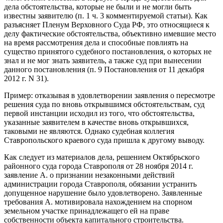
дела обстоятельства, которые не были и не могли быть
известны заявителю (п. 1 ч. 3 комментируемой статьи). Как
разъясняет Пленум Верховного Суда РФ, это относящиеся к
делу фактические обстоятельства, объективно имевшие место
на время рассмотрения дела и способные повлиять на
существо принятого судебного постановления, о которых не
знал и не мог знать заявитель, а также суд при вынесении
данного постановления (п. 9 Постановления от 11 декабря
2012 г. N 31).
Пример: отказывая в удовлетворении заявления о пересмотре
решения суда по вновь открывшимся обстоятельствам, суд
первой инстанции исходил из того, что обстоятельства,
указанные заявителем в качестве вновь открывшихся,
таковыми не являются. Однако судебная коллегия
Ставропольского краевого суда пришла к другому выводу.
Как следует из материалов дела, решением Октябрьского
районного суда города Ставрополя от 28 ноября 2014 г.
заявление А. о признании незаконными действий
администрации города Ставрополя, обязании устранить
допущенное нарушение было удовлетворено. Заявленные
требования А. мотивировала нахождением на спорном
земельном участке принадлежащего ей на праве
собственности объекта капитального строительства.