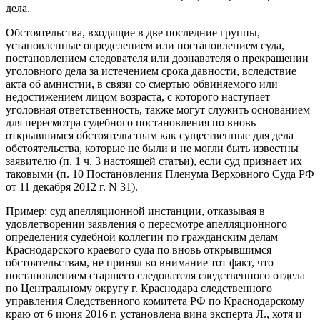
дела.
Обстоятельства, входящие в две последние группы,
установленные определением или постановлением суда,
постановлением следователя или дознавателя о прекращении
уголовного дела за истечением срока давности, вследствие
акта об амнистии, в связи со смертью обвиняемого или
недостижением лицом возраста, с которого наступает
уголовная ответственность, также могут служить основанием
для пересмотра судебного постановления по вновь
открывшимся обстоятельствам как существенные для дела
обстоятельства, которые не были и не могли быть известны
заявителю (п. 1 ч. 3 настоящей статьи), если суд признает их
таковыми (п. 10 Постановления Пленума Верховного Суда РФ
от 11 декабря 2012 г. N 31).
Пример: суд апелляционной инстанции, отказывая в
удовлетворении заявления о пересмотре апелляционного
определения судебной коллегии по гражданским делам
Краснодарского краевого суда по вновь открывшимся
обстоятельствам, не принял во внимание тот факт, что
постановлением старшего следователя следственного отдела
по Центральному округу г. Краснодара следственного
управления Следственного комитета РФ по Краснодарскому
краю от 6 июня 2016 г. установлена вина эксперта Л., хотя и