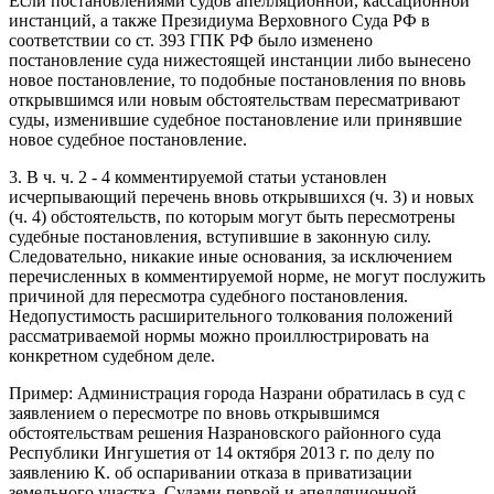
Если постановлениями судов апелляционной, кассационной
инстанций, а также Президиума Верховного Суда РФ в
соответствии со ст. 393 ГПК РФ было изменено
постановление суда нижестоящей инстанции либо вынесено
новое постановление, то подобные постановления по вновь
открывшимся или новым обстоятельствам пересматривают
суды, изменившие судебное постановление или принявшие
новое судебное постановление.
3. В ч. ч. 2 - 4 комментируемой статьи установлен
исчерпывающий перечень вновь открывшихся (ч. 3) и новых
(ч. 4) обстоятельств, по которым могут быть пересмотрены
судебные постановления, вступившие в законную силу.
Следовательно, никакие иные основания, за исключением
перечисленных в комментируемой норме, не могут послужить
причиной для пересмотра судебного постановления.
Недопустимость расширительного толкования положений
рассматриваемой нормы можно проиллюстрировать на
конкретном судебном деле.
Пример: Администрация города Назрани обратилась в суд с
заявлением о пересмотре по вновь открывшимся
обстоятельствам решения Назрановского районного суда
Республики Ингушетия от 14 октября 2013 г. по делу по
заявлению К. об оспаривании отказа в приватизации
земельного участка. Судами первой и апелляционной