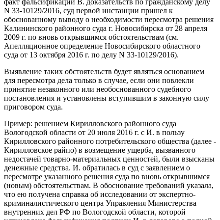
факт фальсификации В. доказательств по гражданскому делу
N 33-10129/2016, суд первой инстанции пришел к
обоснованному выводу о необходимости пересмотра решения
Калининского районного суда г. Новосибирска от 28 апреля
2009 г. по вновь открывшимся обстоятельствам (см.
Апелляционное определение Новосибирского областного
суда от 13 октября 2016 г. по делу N 33-10129/2016).
Выявление таких обстоятельств будет являться основанием
для пересмотра дела только в случае, если они повлекли
принятие незаконного или необоснованного судебного
постановления и установлены вступившим в законную силу
приговором суда.
Пример: решением Кирилловского районного суда
Вологодской области от 20 июля 2016 г. с И. в пользу
Кирилловского районного потребительского общества (далее -
Кирилловское райпо) в возмещение ущерба, вызванного
недостачей товарно-материальных ценностей, были взысканы
денежные средства. И. обратилась в суд с заявлением о
пересмотре указанного решения суда по вновь открывшимся
(новым) обстоятельствам. В обоснование требований указала,
что ею получена справка об исследовании от экспертно-
криминалистического центра Управления Министерства
внутренних дел РФ по Вологодской области, которой