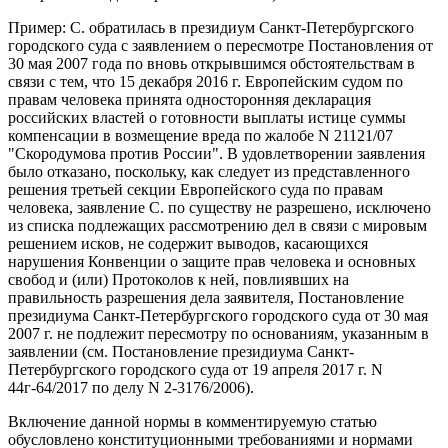
Пример: С. обратилась в президиум Санкт-Петербургского
городского суда с заявлением о пересмотре Постановления от
30 мая 2007 года по вновь открывшимся обстоятельствам в
связи с тем, что 15 декабря 2016 г. Европейским судом по
правам человека принята односторонняя декларация
российских властей о готовности выплаты истице суммы
компенсации в возмещение вреда по жалобе N 21121/07
"Скородумова против России". В удовлетворении заявления
было отказано, поскольку, как следует из представленного
решения третьей секции Европейского суда по правам
человека, заявление С. по существу не разрешено, исключено
из списка подлежащих рассмотрению дел в связи с мировым
решением исков, не содержит выводов, касающихся
нарушения Конвенции о защите прав человека и основных
свобод и (или) Протоколов к ней, повлиявших на
правильность разрешения дела заявителя, Постановление
президиума Санкт-Петербургского городского суда от 30 мая
2007 г. не подлежит пересмотру по основаниям, указанным в
заявлении (см. Постановление президиума Санкт-
Петербургского городского суда от 19 апреля 2017 г. N
44г-64/2017 по делу N 2-3176/2006).
Включение данной нормы в комментируемую статью
обусловлено конституционными требованиями и нормами