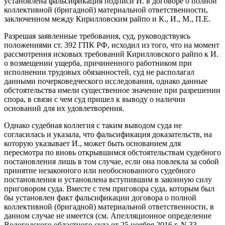
установлена фальсификация подписи И. в договоре о полной
коллективной (бригадной) материальной ответственности,
заключенном между Кирилловским райпо и К., И., М., П.Е.
Разрешая заявленные требования, суд, руководствуясь
положениями ст. 392 ГПК РФ, исходил из того, что на момент
рассмотрения исковых требований Кирилловского райпо к И.
о возмещении ущерба, причиненного работником при
исполнении трудовых обязанностей, суд не располагал
данными почерковедческого исследования, однако данные
обстоятельства имели существенное значение при разрешении
спора, в связи с чем суд пришел к выводу о наличии
оснований для их удовлетворения.
Однако судебная коллегия с таким выводом суда не
согласилась и указала, что фальсификация доказательств, на
которую указывает И., может быть основанием для
пересмотра по вновь открывшимся обстоятельствам судебного
постановления лишь в том случае, если она повлекла за собой
принятие незаконного или необоснованного судебного
постановления и установлена вступившим в законную силу
приговором суда. Вместе с тем приговора суда, которым был
бы установлен факт фальсификации договора о полной
коллективной (бригадной) материальной ответственности, в
данном случае не имеется (см. Апелляционное определение
Вологодского областного суда от 25 ноября 2016 г. N 33-