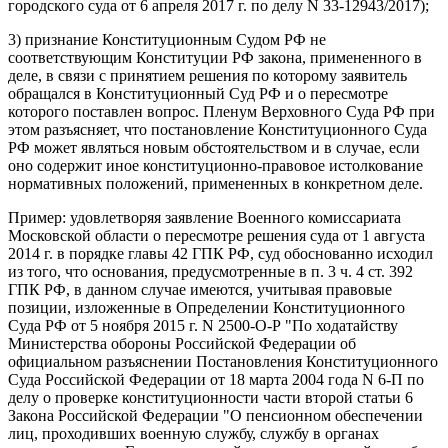
городского суда от 6 апреля 2017 г. по делу N 33-12943/2017);
3) признание Конституционным Судом РФ не
соответствующим Конституции РФ закона, примененного в
деле, в связи с принятием решения по которому заявитель
обращался в Конституционный Суд РФ и о пересмотре
которого поставлен вопрос. Пленум Верховного Суда РФ при
этом разъясняет, что постановление Конституционного Суда
РФ может являться новым обстоятельством и в случае, если
оно содержит иное конституционно-правовое истолкование
нормативных положений, примененных в конкретном деле.
Пример: удовлетворяя заявление Военного комиссариата
Московской области о пересмотре решения суда от 1 августа
2014 г. в порядке главы 42 ГПК РФ, суд обоснованно исходил
из того, что основания, предусмотренные в п. 3 ч. 4 ст. 392
ГПК РФ, в данном случае имеются, учитывая правовые
позиции, изложенные в Определении Конституционного
Суда РФ от 5 ноября 2015 г. N 2500-О-Р "По ходатайству
Министерства обороны Российской Федерации об
официальном разъяснении Постановления Конституционного
Суда Российской Федерации от 18 марта 2004 года N 6-П по
делу о проверке конституционности части второй статьи 6
Закона Российской Федерации "О пенсионном обеспечении
лиц, проходивших военную службу, службу в органах