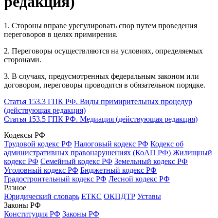
редакция)
1. Стороны вправе урегулировать спор путем проведения
переговоров в целях примирения.
2. Переговоры осуществляются на условиях, определяемых
сторонами.
3. В случаях, предусмотренных федеральным законом или
договором, переговоры проводятся в обязательном порядке.
Статья 153.3 ГПК РФ. Виды примирительных процедур
(действующая редакция)
Статья 153.5 ГПК РФ. Медиация (действующая редакция)
Кодексы РФ
Трудовой кодекс РФ
Налоговый кодекс РФ
Кодекс об
административных правонарушениях (КоАП РФ)
Жилищный
кодекс РФ
Семейный кодекс РФ
Земельный кодекс РФ
Уголовный кодекс РФ
Бюджетный кодекс РФ
Градостроительный кодекс РФ
Лесной кодекс РФ
Разное
Юридический словарь
ЕТКС
ОКПДТР
Уставы
Законы РФ
Конституция РФ
Законы РФ