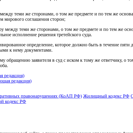
 между теми же сторонами, о том же предмете и по тем же осно
ем мирового соглашения сторон;
ру между теми же сторонами, о том же предмете и по тем же осн
ельное исполнение решения третейского суда.
ивированное определение, которое должно быть в течение пяти д
ными к нему документами.
му обращению заявителя в суд с иском к тому же ответчику, о т
оба.
я редакция)
ющая редакция)
тративных правонарушениях (КоАП РФ)
Жилищный кодекс РФ
ой кодекс РФ