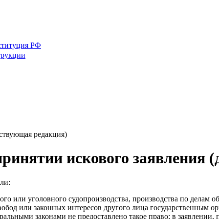
ституция РФ
трукции
йствующая редакция)
принятии искового заявления 
ли:
ого или уголовного судопроизводства, производства по делам 
свобод или законных интересов другого лица государственным о
льными законами не предоставлено такое право; в заявлении, п