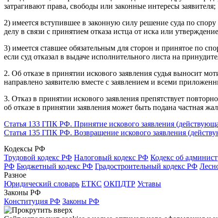
затрагивают права, свободы или законные интересы заявителя;
2) имеется вступившее в законную силу решение суда по спору
делу в связи с принятием отказа истца от иска или утверждени
3) имеется ставшее обязательным для сторон и принятое по спо
если суд отказал в выдаче исполнительного листа на принудит
2. Об отказе в принятии искового заявления судья выносит мот
направлено заявителю вместе с заявлением и всеми приложен
3. Отказ в принятии искового заявления препятствует повторно
об отказе в принятии заявления может быть подана частная жал
Статья 133 ГПК РФ. Принятие искового заявления (действующа
Статья 135 ГПК РФ. Возвращение искового заявления (действу
Кодексы РФ
Трудовой кодекс РФ
Налоговый кодекс РФ
Кодекс об админис
РФ
Бюджетный кодекс РФ
Градостроительный кодекс РФ
Лесн
Разное
Юридический словарь
ЕТКС
ОКПДТР
Уставы
Законы РФ
Конституция РФ
Законы РФ