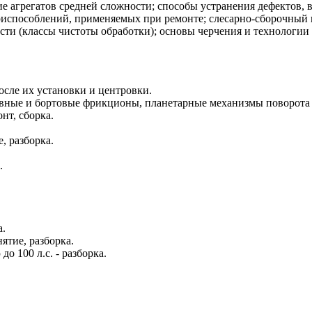
ие агрегатов средней сложности; способы устранения дефектов,
риспособлений, применяемых при ремонте; слесарно-сборочный 
сти (классы чистоты обработки); основы черчения и технологии
сле их установки и центровки.
авные и бортовые фрикционы, планетарные механизмы поворота -
нт, сборка.
, разборка.
.
а.
ятие, разборка.
 100 л.с. - разборка.