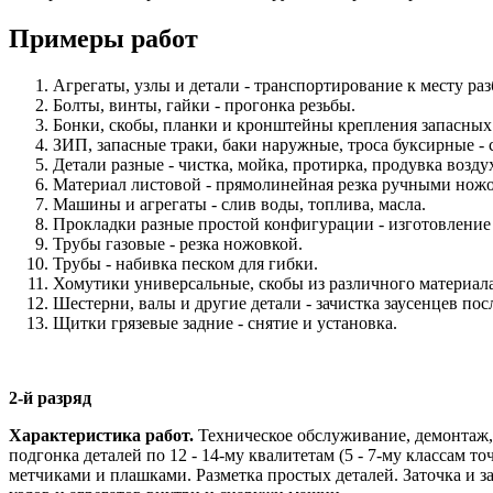
Примеры работ
Агрегаты, узлы и детали - транспортирование к месту ра
Болты, винты, гайки - прогонка резьбы.
Бонки, скобы, планки и кронштейны крепления запасных 
ЗИП, запасные траки, баки наружные, троса буксирные - 
Детали разные - чистка, мойка, протирка, продувка возду
Материал листовой - прямолинейная резка ручными нож
Машины и агрегаты - слив воды, топлива, масла.
Прокладки разные простой конфигурации - изготовление 
Трубы газовые - резка ножовкой.
Трубы - набивка песком для гибки.
Хомутики универсальные, скобы из различного материала 
Шестерни, валы и другие детали - зачистка заусенцев по
Щитки грязевые задние - снятие и установка.
2-й разряд
Характеристика работ.
Техническое обслуживание, демонтаж, 
подгонка деталей по 12 - 14-му квалитетам (5 - 7-му классам 
метчиками и плашками. Разметка простых деталей. Заточка и з