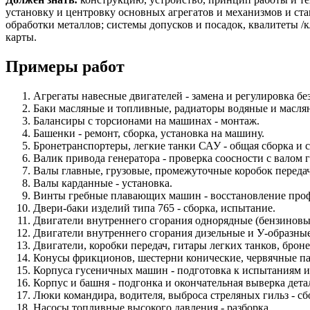
установку и центровку основных агрегатов и механизмов и ст
обработки металлов; системы допусков и посадок, квалитеты 
карты.
Примеры работ
Агрегаты навесные двигателей - замена и регулировка б
Баки масляные и топливные, радиаторы водяные и масля
Балансиры с торсионами на машинах - монтаж.
Башенки - ремонт, сборка, установка на машину.
Бронетранспортеры, легкие танки САУ - общая сборка и 
Валик привода генератора - проверка соосности с валом г
Валы главные, грузовые, промежуточные коробок передач
Валы карданные - установка.
Винты гребные плавающих машин - восстановление проф
Двери-баки изделий типа 765 - сборка, испытание.
Двигатели внутреннего сгорания однорядные (бензиновые)
Двигатели внутреннего сгорания дизельные и У-образные
Двигатели, коробки передач, гитары легких танков, броне
Конусы фрикционов, шестерни конические, червячные пар
Корпуса гусеничных машин - подготовка к испытаниям и
Корпус и башня - подгонка и окончательная выверка дета
Люки командира, водителя, выброса стреляных гильз - сб
Насосы топливные высокого давления - разборка.