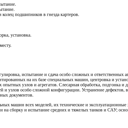
пытание.
ытание.
 и колец подшипников в гнезда картеров.
орка, установка.
месту.
гулировка, испытание и сдача особо сложных и ответственных 
онтированных на их базе специальных машин, центровка и устан
опытных узлов и агрегатов. Слесарная обработка, подгонка и дов
лей и узлов особо сложной конфигурации. Устранение дефектов,
ных документов.
ных машин всех моделей, их технические и эксплуатационные х
и на сборку и испытание средних и тяжелых танков и САУ; осно