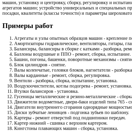
машин, установку и центровку, сборку, регулировку и испытан
агрегатов машин; устройство универсальных и специальных п
посадки, квалитеты (классы точности) и параметры шероховато
Примеры работ
Агрегаты и узлы опытных образцов машин - крепление по
Амортизаторы гидравлические, вентиляторы, гитары, гл
Балансиры, балансиры в сборке с катками - разборка, ремо
Баллоны воздушные и ППО - ремонт, сборка, испытание.
Башни, погоны, башенки, поворотные механизмы - снятие
Блок цилиндров - снятие.
Валы коленчатые, головки блоков, нагнетатели - разборка
Валы карданные - ремонт, сборка, регулировка.
Вентили - разборка, сборка, испытание, установка.
Воздухоочистители, котлы подогрева - ремонт, установка.
Втулки балансиров - установка.
Гусеницы металлические и резино-металлические - сборк
Движители водометные, двери-баки изделий типа 765 - сн
Двигатели внутреннего сгорания однорядные мощностью до
Диски зубчатые ленивцев - подгонка зубьев по шаблону.
Картеры - ремонт отверстий под подшипники передач.
Картер нижний - сшивка с верхним картером.
Кингстоны плавающих машин - сборка, установка.