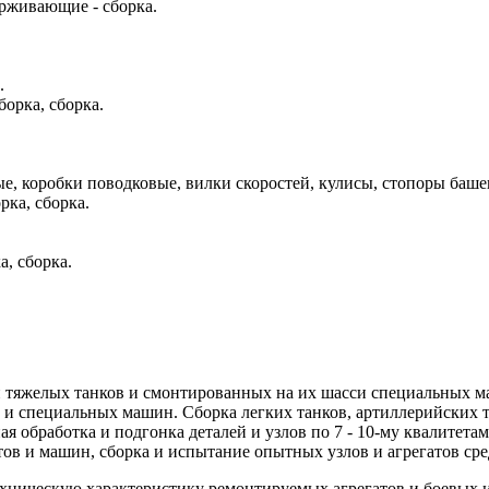
рживающие - сборка.
.
орка, сборка.
, коробки поводковые, вилки скоростей, кулисы, стопоры башен,
рка, сборка.
а, сборка.
и тяжелых танков и смонтированных на их шасси специальных м
 и специальных машин. Сборка легких танков, артиллерийских т
обработка и подгонка деталей и узлов по 7 - 10-му квалитетам 
тов и машин, сборка и испытание опытных узлов и агрегатов ср
хническую характеристику ремонтируемых агрегатов и боевых 