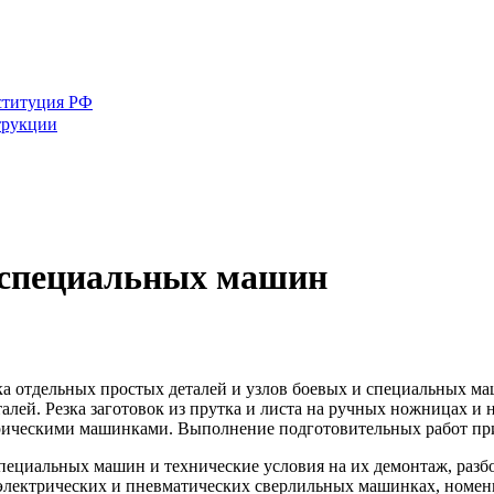
ституция РФ
трукции
и специальных машин
ка отдельных простых деталей и узлов боевых и специальных ма
талей. Резка заготовок из прутка и листа на ручных ножницах и
трическими машинками. Выполнение подготовительных работ при
пециальных машин и технические условия на их демонтаж, разбо
 электрических и пневматических сверлильных машинках, номен