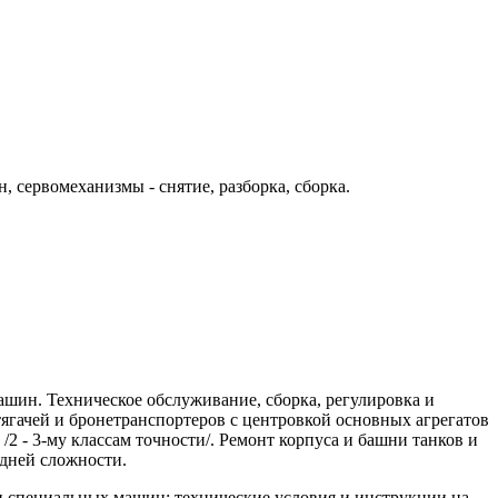
 сервомеханизмы - снятие, разборка, сборка.
ашин. Техническое обслуживание, сборка, регулировка и
ягачей и бронетранспортеров с центровкой основных агрегатов
/2 - 3-му классам точности/. Ремонт корпуса и башни танков и
едней сложности.
и специальных машин; технические условия и инструкции на