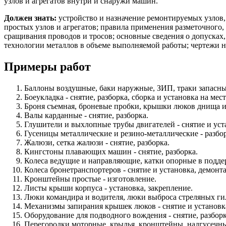
узлов и агрегатов внутри и снаружи машин.
Должен знать:
устройство и назначение ремонтируемых узлов, 
простых узлов и агрегатов; правила применения разметочного
сращивания проводов и тросов; основные сведения о допусках, 
технологии металлов в объеме выполняемой работы; чертежи н
Примеры работ
Баллоны воздушные, баки наружные, ЗИП, траки запасны
Боеукладка - снятие, разборка, сборка и установка на мест
Броня съемная, броневые пробки, крышки люков днища и н
Валы карданные - снятие, разборка.
Глушители и выхлопные трубы двигателей - снятие и уст
Гусеницы металлические и резино-металлические - разбор
Жалюзи, сетка жалюзи - снятие, разборка.
Кингстоны плавающих машин - снятие, разборка.
Колеса ведущие и направляющие, катки опорные в подде
Колеса бронетранспортеров - снятие и установка, демон
Кронштейны простые - изготовление.
Листы крыши корпуса - установка, закрепление.
Люки командира и водителя, люки выброса стреляных гиль
Механизмы запирания крышек люков - снятие и установк
Оборудование для подводного вождения - снятие, разборк
Перегородки моторные, крылья, кронштейны, надгусечные 