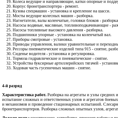
Колеса ведущие и направляющие, катки опорные и подде
Корпус бронетранспортера - ремонт.
Кузова спецмашин - установка и крепление на шасси.
Мосты ведущие колесных машин - разборка.
Нагнетатели, валы коленчатые, головки блоков - разборка
Насосы водяные, масляные, топливоподкачивающие - разб
Насосы топливные высокого давления - разборка.
Подшипники упорные - установка на коленчатый вал.
Приборы смотровые - установка.
Приводы управления, валики уравнительные и переходные
Рессоры пневматические изделий типа 915 - снятие, разбо
Сиденье водителя - установка и регулировка.
Тормоза гидравлические и пневматические - снятие.
Устройства буксирные артиллерийских тягачей - установк
Ходовая часть гусеничных машин - снятие.
4-й разряд
Характеристика работ.
Разборка на агрегаты и узлы средних 
испытание сложных и ответственных узлов и агрегатов боевых
и механизмов и проведение стационарных испытаний. Слесарная 
бронетранспортеров. Разборка сложных опытных узлов, агрега
Должен знать:
конструкцию, устройство, принцип работы и те