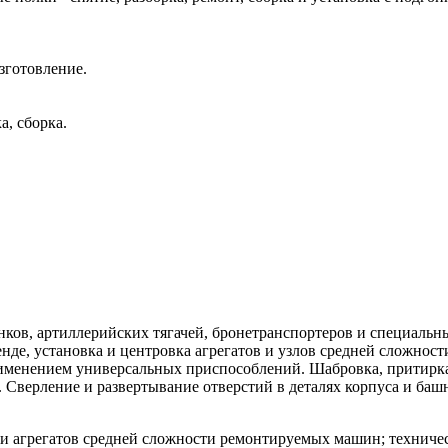
зготовление.
а, сборка.
анков, артиллерийских тягачей, бронетранспортеров и специаль
енде, установка и центровка агрегатов и узлов средней сложност
с применением универсальных приспособлений. Шабровка, притир
в. Сверление и развертывание отверстий в деталях корпуса и ба
 и агрегатов средней сложности ремонтируемых машин; техниче