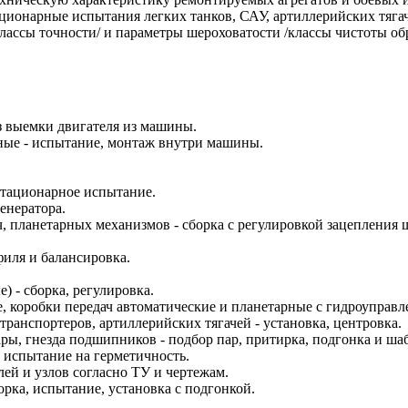
ационарные испытания легких танков, САУ, артиллерийских тяга
/классы точности/ и параметры шероховатости /классы чистоты 
ез выемки двигателя из машины.
ные - испытание, монтаж внутри машины.
стационарное испытание.
енератора.
, планетарных механизмов - сборка с регулировкой зацепления
иля и балансировка.
 - сборка, регулировка.
, коробки передач автоматические и планетарные с гидроуправле
транспортеров, артиллерийских тягачей - установка, центровка.
ы, гнезда подшипников - подбор пар, притирка, подгонка и ша
 испытание на герметичность.
лей и узлов согласно ТУ и чертежам.
орка, испытание, установка с подгонкой.