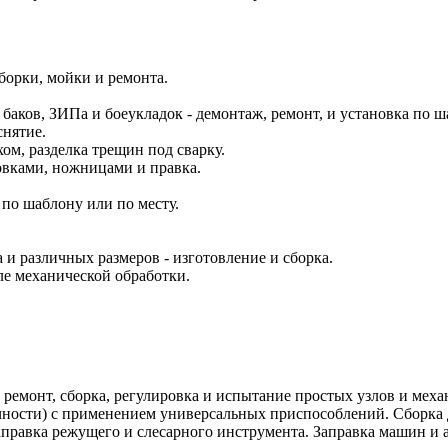
зборки, мойки и ремонта.
баков, ЗИПа и боеукладок - демонтаж, ремонт, и установка по ш
снятие.
хом, разделка трещин под сварку.
овками, ножницами и правка.
по шаблону или по месту.
и различных размеров - изготовление и сборка.
сле механической обработки.
ремонт, сборка, регулировка и испытание простых узлов и мех
точности) с применением универсальных приспособлений. Сборка 
аправка режущего и слесарного инструмента. Заправка машин и 