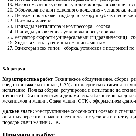
Насосы масляные, водяные, топливоподкачивающие - ис
Оборудование для подводного вождения - установка, исп
Передачи бортовые - подбор по зазору в зубьях шестерок
Погоны - монтаж.
Приводы вентилятора и компрессора - сборка.
Приводы управления - установка и регулировка.
Регулятор скорости универсальный (гидравлический) - сб
Ходовая часть гусеничных машин - монтаж.
Эжекторы всех типов - сборка, установка с подгонкой по 
5-й разряд
Характеристика работ.
Техническое обслуживание, сборка, ре
средних и тяжелых танков, САУ, артиллерийских тягачей и см
испытание. Полная сборка, регулировка и испытание на стендах 
точности). Статистическая и динамическая балансировка дета
механизмов и машин. Сдача машин ОТК с оформлением сдаточ
Должен знать:
конструктивные особенности боевых и специаль
опытных агрегатов и машин; технические условия и инструкци
порядок сдачи машин ОТК.
Примеры работ