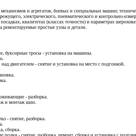
механизмов и агрегатов, боевых и специальных машин; техничес
, режущего, электрического, пневматического и контрольно-изм
посадках, квалитетах (классах точности) и параметрах шерохова
а ремонтируемые простые узлы и детали.
е, буксирные тросы - установка на машины.
о.
ад двигателем - снятие и установка на место с подгонкой.
ановка.
ка.
рживающие - разборка.
таж и монтаж шин.
з - снятие, разборка.
а.
а, сборка.
полки - снятие, разборка, ремонт, сборка и установка с подгон