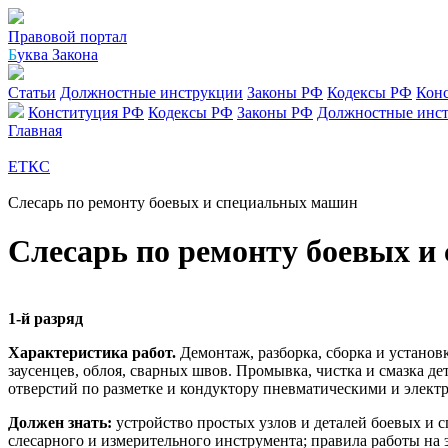
Правовой портал
Б
уква Закона
Статьи
Должностные инструкции
Законы РФ
Кодексы РФ
Кон
Конституция РФ
Кодексы РФ
Законы РФ
Должностные инс
Главная
ЕТКС
Слесарь по ремонту боевых и специальных машин
Слесарь по ремонту боевых 
1-й разряд
Характеристика работ.
Демонтаж, разборка, сборка и установ
заусенцев, облоя, сварных швов. Промывка, чистка и смазка де
отверстий по разметке и кондуктору пневматическими и элек
Должен знать:
устройство простых узлов и деталей боевых и с
слесарного и измерительного инструмента; правила работы на