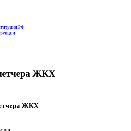
ституция РФ
трукции
спетчера ЖКХ
петчера ЖКХ
зации.