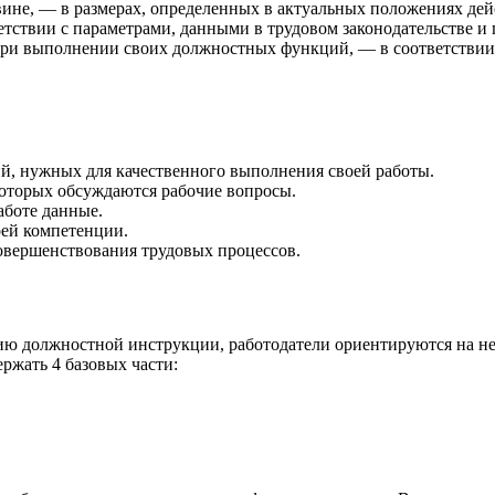
ине, — в размерах, определенных в актуальных положениях дей
ствии с параметрами, данными в трудовом законодательстве и 
и выполнении своих должностных функций, — в соответствии с
ий, нужных для качественного выполнения своей работы.
которых обсуждаются рабочие вопросы.
аботе данные.
оей компетенции.
овершенствования трудовых процессов.
нию должностной инструкции, работодатели ориентируются на н
ржать 4 базовых части: