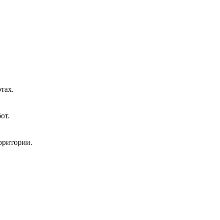
тах.
от.
рритории.