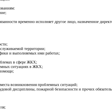
ованиям:
ние;
бязанности временно исполняет другое лицо, назначенное дирек
ости;
бслуживаемой территории;
ифики и выполняемых ими работах;
облемах в сфере ЖКХ;
лемных ситуациях в ЖКХ;
 помощи;
 места возникновения проблемных ситуаций;
удовой дисциплины, пожарной безопасности и прочих обязател
ля;