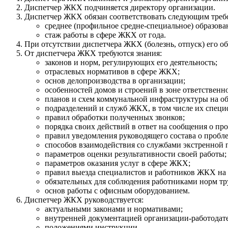
Диспетчер ЖКХ подчиняется директору организации.
Диспетчер ЖКХ обязан соответствовать следующим треб
среднее (профильное средне-специальное) образова
стаж работы в сфере ЖКХ от года.
При отсутствии диспетчера ЖКХ (болезнь, отпуск) его о
От диспетчера ЖКХ требуются знания:
законов и норм, регулирующих его деятельность;
отраслевых нормативов в сфере ЖКХ;
основ делопроизводства в организации;
особенностей домов и строений в зоне ответственн
планов и схем коммунальной инфраструктуры на о
подразделений и служб ЖКХ, в том числе их спец
правил обработки полученных звонков;
порядка своих действий в ответ на сообщения о пр
правил уведомления руководящего состава о проб
способов взаимодействия со службами экстренной
параметров оценки результативности своей работы;
параметров оказания услуг в сфере ЖКХ;
правил выезда специалистов и работников ЖКХ на
обязательных для соблюдения работниками норм тр
основ работы с офисным оборудованием.
Диспетчер ЖКХ руководствуется:
актуальными законами и нормативами;
внутренней документацией организации-работодате
положениями инструкции.