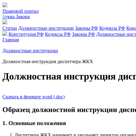
Правовой портал
Б
уква Закона
Статьи
Должностные инструкции
Законы РФ
Кодексы РФ
Кон
Конституция РФ
Кодексы РФ
Законы РФ
Должностные инс
Главная
Должностные инструкции
Должностная инструкция диспетчера ЖКХ
Должностная инструкция ди
Скачать в формате word (.doc)
Образец должностной инструкции дис
1. Основные положения
Диспетчера ЖКХ нанимает и увольняет директор органи