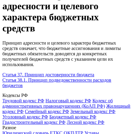
адресности и целевого
характера бюджетных
средств
Принцип адресности и целевого характера бюджетных
средств означает, что бюджетные ассигнования и лимиты
бюджетных обязательств доводятся до конкретных
получателей бюджетных средств с указанием цели их
использования.
Статья 37. Принцип достоверности бюджета
Статья 38.1. Принцип подведомственности расходов
бюджетов
Кодексы РФ
Трудовой кодекс РФ
Налоговый кодекс РФ
Кодекс об
административных правонарушениях (КоАП РФ)
Жилищный
кодекс РФ
Семейный кодекс РФ
Земельный кодекс РФ
Уголовный кодекс РФ
Бюджетный кодекс РФ
Градостроительный кодекс РФ
Лесной кодекс РФ
Разное
Юридический словарь
ЕТКС
ОКПДТР
Уставы