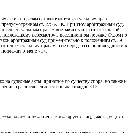
ных актов по делам о защите интеллектуальных прав
 предусмотренном ст. 275 АПК. При этом арбитражный суд,
 интеллектуальным правам вне зависимости от того, какой
ию, подлежащему пересмотру в кассационном порядке Судом по
такой арбитражный суд применительно к положениям ст. 39
интеллектуальным правам, а не передача ее по подсудности в
 подлежит отмене <1>.
 на судебные акты, принятые по существу спора, но также и
деление о распределении судебных расходов <1>.
цессуального положения, а также других лиц, участвующих в
ой информации необходимо для установления того, имеет ли