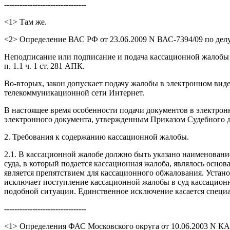
--------------------------------
<1> Там же.
<2> Определение ВАС РФ от 23.06.2009 N ВАС-7394/09 по дел
Неподписание или подписание и подача кассационной жалобы в
п. 1.1 ч. 1 ст. 281 АПК.
Во-вторых, закон допускает подачу жалобы в электронном ви
телекоммуникационной сети Интернет.
В настоящее время особенности подачи документов в электрон
электронного документа, утвержденным Приказом Судебного де
2. Требования к содержанию кассационной жалобы.
2.1. В кассационной жалобе должно быть указано наименовани
суда, в который подается кассационная жалоба, являлось основ
является препятствием для кассационного обжалования. Устан
исключает поступление кассационной жалобы в суд кассационн
подобной ситуации. Единственное исключение касается специа
--------------------------------
<1> Определения ФАС Московского округа от 10.06.2003 N КА-