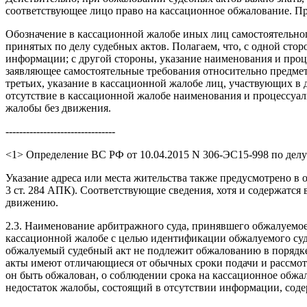
соответствующее лицо право на кассационное обжалование. При
Обозначение в кассационной жалобе иных лиц самостоятельного
принятых по делу судебных актов. Полагаем, что, с одной сто
информации; с другой стороны, указание наименования и проц
заявляющее самостоятельные требования относительно предмета 
третьих, указание в кассационной жалобе лиц, участвующих в
отсутствие в кассационной жалобе наименования и процессуаль
жалобы без движения.
--------------------------------
<1> Определение ВС РФ от 10.04.2015 N 306-ЭС15-998 по делу
Указание адреса или места жительства также предусмотрено в 
3 ст. 284 АПК). Соответствующие сведения, хотя и содержатся 
движению.
2.3. Наименование арбитражного суда, принявшего обжалуемое
кассационной жалобе с целью идентификации обжалуемого суде
обжалуемый судебный акт не подлежит обжалованию в порядке к
акты имеют отличающиеся от обычных сроки подачи и рассмотр
он быть обжалован, о соблюдении срока на кассационное обжало
недостаток жалобы, состоящий в отсутствии информации, соде