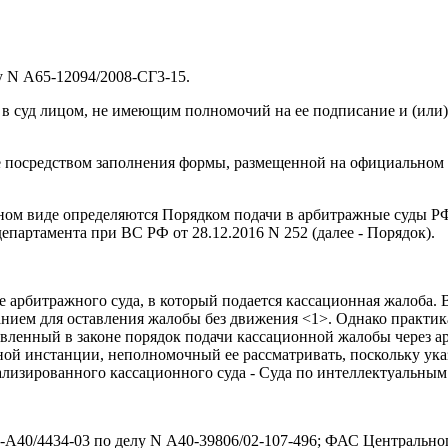
у N А65-12094/2008-СГ3-15.
 суд лицом, не имеющим полномочий на ее подписание и (или) п
де посредством заполнения формы, размещенной на официальном
ном виде определяются Порядком подачи в арбитражные суды РФ
партамента при ВС РФ от 28.12.2016 N 252 (далее - Порядок).
е арбитражного суда, в который подается кассационная жалоба.
анием для оставления жалобы без движения <1>. Однако практика
овленный в законе порядок подачи кассационной жалобы через ар
ой инстанции, неполномочный ее рассматривать, поскольку ука
лизированного кассационного суда - Суда по интеллектуальным
А40/4434-03 по делу N А40-39806/02-107-496; ФАС Центрального