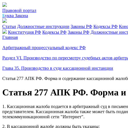
Правовой портал
Б
уква Закона
Статьи
Должностные инструкции
Законы РФ
Кодексы РФ
Кон
Конституция РФ
Кодексы РФ
Законы РФ
Должностные инс
Главная
Арбитражный процессуальный кодекс РФ
Раздел VI. Производство по пересмотру судебных актов арбит
Глава 35. Производство в суде кассационной инстанции
Статья 277 АПК РФ. Форма и содержание кассационной жало
Статья 277 АПК РФ. Форма и
1. Кассационная жалоба подается в арбитражный суд в письм
представителем. Кассационная жалоба также может быть пода
телекоммуникационной сети "Интернет".
2. В кассационной жалобе должны быть указаны: