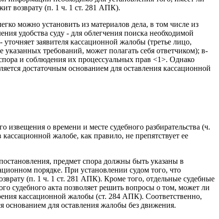
 возврату (п. 1 ч. 1 ст. 281 АПК).
егко можно установить из материалов дела, в том числе из
ения удобства суду - для облегчения поиска необходимой
 уточняет заявителя кассационной жалобы (третье лицо,
е указанных требований, может полагать себя ответчиком); в-
спора и соблюдения их процессуальных прав <1>. Однако
вляется достаточным основанием для оставления кассационной
о извещения о времени и месте судебного разбирательства (ч.
в кассационной жалобе, как правило, не препятствует ее
 постановления, предмет спора должны быть указаны в
ационном порядке. При установлении судом того, что
рату (п. 1 ч. 1 ст. 281 АПК). Кроме того, отдельные судебные
о судебного акта позволяет решить вопросы о том, может ли
трения кассационной жалобы (ст. 284 АПК). Соответственно,
я основанием для оставления жалобы без движения.