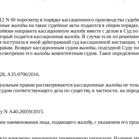
12 N 60 пересмотр в порядке кассационного производства судеб
нные жалобы на такие судебные акты подаются в общем порядке,
обязан направить кассационную жалобу вместе с делом в Суд по
который подается кассационная жалоба. В случае если по решен
м поступила в иной арбитражный суд кассационной инстанции, 
равам. Возврат кассационным судом жалобы, подсудной Суду по 
ассмотрение его жалобы компетентным судом. Такое определение
28, А35-9790/2016.
уальным правам рассматриваются кассационные жалобы не только
судом соответствующего дела по существу, в частности, на опре
у N А40-26059/2015.
ние наименования лица, подающего жалобу, с указанием его про
 кто конкретно инициирует проверочную процедуру. Наличие эт