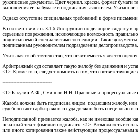
рукописные документы. Цвет чернил, краски, формат бумаги 
выполнения ее на бумаге и подписания заявителем. Указанно
Однако отсутствие специальных требований к форме письменн
В соответствии с п. 3.1.6 Инструкции по делопроизводству в
серьезные повреждения, исключающие возможность правильно о
подписываемый специалистами экспедиции. Такие документы р
подписанным руководителем подразделения делопроизводства,
Учитывая то обстоятельство, что нечитаемость является оценоч
Арбитражный суд оставляет такую жалобу без движения и уста
<1>. Кроме того, следует помнить о том, что соответствующие
--------------------------------
<1> Бакулин А.Ф., Смирнов Н.Н. Правовые и процессуальные осно
Жалоба должна быть подписана лицом, подающим жалобу, или е
судебного акта арбитражного суда должно быть специально ог
Неподписанной признается жалоба, как не имеющая вообще как
печатный текст фамилии подписанта <1>. Возможность испол
или иного копирования также действующим процессуальным за