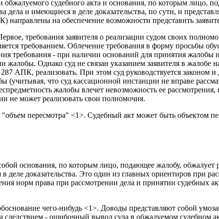
ти обжалуемого судебного акта и основания, по которым лицо, п
а дела и имеющиеся в деле доказательства, по сути, и предста
 АПК) направлены на обеспечение возможности представить заяви
рвое, требования заявителя о реализации судом своих полномоч
ляется требованием. Облечение требования в форму просьбы обусл
ния требования - при наличии оснований для принятия жалобы 
и жалобы. Однако суд не связан указанием заявителя в жалобе на
. 287 АПК, реализовать. При этом суд руководствуется законом
бы (учитывая, что суд кассационной инстанции не вправе рассма
еспредметность жалобы влечет невозможность ее рассмотрения, 
ии не может реализовать свои полномочия.
 "объем пересмотра" <1>. Судебный акт может быть объектом пе
собой основания, по которым лицо, подающее жалобу, обжалует 
 в деле доказательства. Это один из главных ориентиров при р
ения норм права при рассмотрении дела и принятии судебных ак
обоснование чего-нибудь <1>. Доводы представляют собой умоз
а, а следствием - ошибочный вывод суда в обжалуемом судебном 