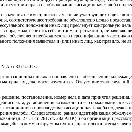
 отсутствии права на обжалование кассационная жалоба подлежит
 значения не имеет, поскольку состав участвующих в деле лиц л
роны, соответствующее требование обусловлено целью предоставл
ессуального положения иных лиц преследует контрольную цель -
спора, может считать себя истцом, а третье лицо, не заявляюще
 деле, обусловлено необходимостью персонификации участников 
ного положения заявителя и (или) иных лиц, как правило, не я
 N А55-3371/2013.
организационных целях и направлено на обеспечение надлежащег
в материалах дела, могут измениться. Отсутствие этих сведений 
 решение, постановление, номер дела и дата принятия решения,
бного акта, установления возможности его обжалования в касс
ассационного производства, кассационная жалоба подлежит возв
ения жалобы. Следовательно, ранняя идентификация обжалуемог
вание (п. 2 ч. 1 ст. 281, ст. 282 АПК) и об организации рассмо
ржащейся в комментируемом пункте, практически всегда являетс