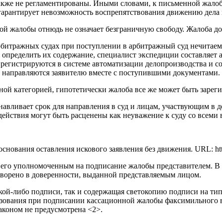
также не регламентированы. Иными словами, к письменной жало
е гарантирует невозможность воспрепятствования движению дел
ой жалобы отнюдь не означает безграничную свободу. Жалоба д
 арбитражных судах при поступлении в арбитражный суд нечитае
пределить их содержание, специалист экспедиции составляет ак
егистрируются в системе автоматизации делопроизводства и с
 направляются заявителю вместе с поступившими документами.
ной категорией, гипотетически жалоба все же может быть зареги
навливает срок для направления в суд и лицам, участвующим в 
 действия могут быть расценены как неуважение к суду со всем
вания оставления искового заявления без движения. URL: http://f
го уполномоченным на подписание жалобы представителем. В си
оворено в доверенности, выданной представляемым лицом.
ой-либо подписи, так и содержащая светокопию подписи на тип
ьзования при подписании кассационной жалобы факсимильного 
коном не предусмотрена <2>.