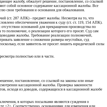
одающее жалобу, обжалует решение, постановление, со ссылкой
вляют собой основное содержание кассационной жалобы. Все
телю свои требования и основания для обжалования.
ий (ст. 287 АПК) - предмет жалобы. Несмотря на то, что
овлено обеспечением уважения к суду (ст. ст. 119, 154 АПК).
и отсутствии оснований для прекращения производства по
 то полномочие, о реализации которого его просят. Суд сам
 и доводами жалобы. Требование реализации полномочий,
тривать заявление о снижении размера неустойки, суд
поскольку, если заявитель не просит лишить юридической силы
ресмотра полностью или в части.
решение, постановление, со ссылкой на законы или иные
ассмотрении кассационной жалобы. Проверка законности
тов, исходя из доводов, содержащихся в кассационной жалобе
аключения, в которых посылками являются суждения о
акте <2>. Соответственно, основаниями для изменения или