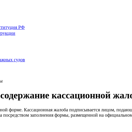
ституция РФ
трукции
ражных судов
бы
 содержание кассационной жал
енной форме. Кассационная жалоба подписывается лицом, пода
на посредством заполнения формы, размещенной на официальном