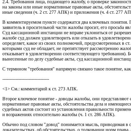
2.4. Требования лица, подающего жалобу, о проверке законнос
на законы или иные нормативные правовые акты, обстоятельств
иные сведения (ч. 2 ст. 277 АПК) и приложения (ч. 4 ст. 277
В комментируемом пункте содержатся два ключевых понятия. Пе
заявитель в просительной части жалобы просит, его просьба яв
Суд кассационной инстанции не вправе уклониться от разреше
жалобе суд должен удовлетворить или отказать в удовлетворени
определяет, какое из своих полномочий, предусмотренных в ст
которыми суд не обладает, не препятствует рассмотрению жало
отказывает в удовлетворении соответствующего требования). Б
вынесенные по делу судебные акты, суд кассационной инстанц
С термином "требования" напрямую связано такое понятие, как
--------------------------------
<1> См.: комментарий к ст. 273 АПК.
Второе ключевое понятие - доводы жалобы, они представляют 
нормативные правовые акты, обстоятельства дела и имеющиеся
судебных актов состоит из установления правильности примен
и возражениях относительно жалобы (ч. 1 ст. 286 АПК).
Обычно под словом "довод" понимается мысль, приводимая в 
доказательствах, об обстоятельствах, о толковании норм прав