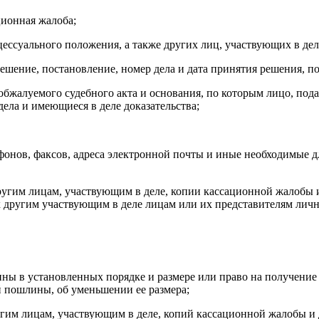
ционная жалоба;
ессуального положения, а также других лиц, участвующих в деле
шение, постановление, номер дела и дата принятия решения, по
 обжалуемого судебного акта и основания, по которым лицо, под
ела и имеющиеся в деле доказательства;
фонов, факсов, адреса электронной почты и иные необходимые д
ругим лицам, участвующим в деле, копии кассационной жалобы и
 другим участвующим в деле лицам или их представителям личн
ы в установленных порядке и размере или право на получение 
й пошлины, об уменьшении ее размера;
им лицам, участвующим в деле, копий кассационной жалобы и д