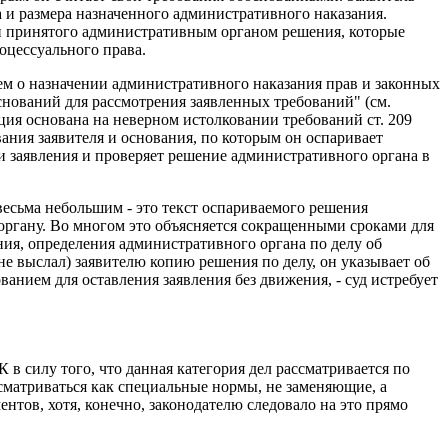
 и размера назначенного административного наказания.
ти принятого административным органом решения, которые
оцессуального права.
ем о назначении административного наказания прав и законных
снований для рассмотрения заявленных требований" (см.
ция основана на неверном истолковании требований ст. 209
ования заявителя и основания, по которым он оспаривает
ми заявления и проверяет решение административного органа в
 весьма небольшим - это текст оспариваемого решения
органу. Во многом это объясняется сокращенными сроками для
ия, определения административного органа по делу об
е выслал) заявителю копию решения по делу, он указывает об
ванием для оставления заявления без движения, - суд истребует
ПК в силу того, что данная категория дел рассматривается по
сматриваться как специальные нормы, не заменяющие, а
ов, хотя, конечно, законодателю следовало на это прямо