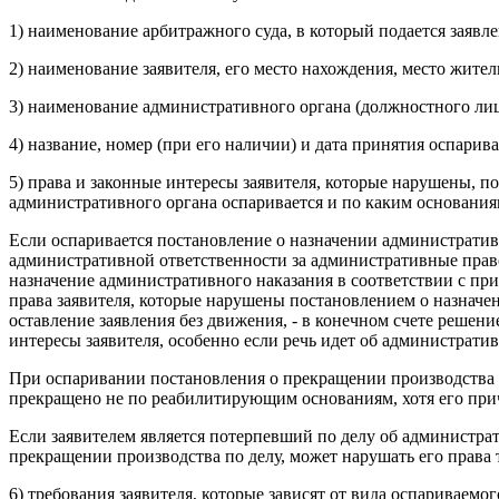
1) наименование арбитражного суда, в который подается заявле
2) наименование заявителя, его место нахождения, место жите
3) наименование административного органа (должностного лиц
4) название, номер (при его наличии) и дата принятия оспарив
5) права и законные интересы заявителя, которые нарушены, по
административного органа оспаривается и по каким основания
Если оспаривается постановление о назначении административн
административной ответственности за административные право
назначение административного наказания в соответствии с пр
права заявителя, которые нарушены постановлением о назначен
оставление заявления без движения, - в конечном счете решен
интересы заявителя, особенно если речь идет об административ
При оспаривании постановления о прекращении производства п
прекращено не по реабилитирующим основаниям, хотя его при
Если заявителем является потерпевший по делу об администра
прекращении производства по делу, может нарушать его права 
6) требования заявителя, которые зависят от вида оспариваем