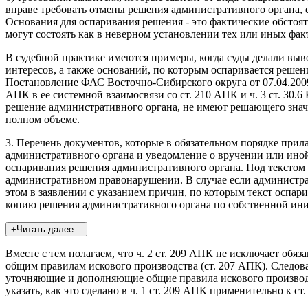
вправе требовать отмены решения административного органа, 
Основания для оспаривания решения - это фактические обстоя
могут состоять как в неверном установлении тех или иных фак
В судебной практике имеются примеры, когда суды делали выв
интересов, а также оснований, по которым оспаривается решен
Постановление ФАС Восточно-Сибирского округа от 07.04.2009
АПК в ее системной взаимосвязи со ст. 210 АПК и ч. 3 ст. 30.
решение административного органа, не имеют решающего значен
полном объеме.
3. Перечень документов, которые в обязательном порядке прила
административного органа и уведомление о вручении или ино
оспаривания решения административного органа. Под текстом 
административном правонарушении. В случае если администрат
этом в заявлении с указанием причин, по которым текст оспари
копию решения административного органа по собственной иниц
+Читать далее...
Вместе с тем полагаем, что ч. 2 ст. 209 АПК не исключает обяза
общим правилам искового производства (ст. 207 АПК). Следов
уточняющие и дополняющие общие правила искового производст
указать, как это сделано в ч. 1 ст. 209 АПК применительно к ст