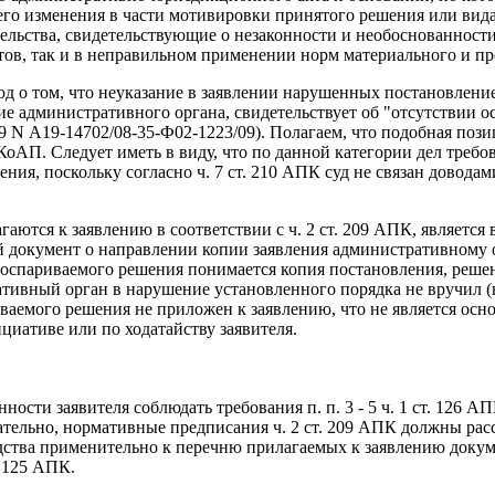
его изменения в части мотивировки принятого решения или вида
тельства, свидетельствующие о незаконности и необоснованнос
тов, так и в неправильном применении норм материального и пр
од о том, что неуказание в заявлении нарушенных постановлени
ие административного органа, свидетельствует об "отсутствии о
 N А19-14702/08-35-Ф02-1223/09). Полагаем, что подобная пози
6 КоАП. Следует иметь в виду, что по данной категории дел треб
ия, поскольку согласно ч. 7 ст. 210 АПК суд не связан довода
гаются к заявлению в соответствии с ч. 2 ст. 209 АПК, является
й документ о направлении копии заявления административному 
оспариваемого решения понимается копия постановления, решен
ивный орган в нарушение установленного порядка не вручил (н
ваемого решения не приложен к заявлению, что не является осно
иативе или по ходатайству заявителя.
нности заявителя соблюдать требования п. п. 3 - 5 ч. 1 ст. 126 А
ательно, нормативные предписания ч. 2 ст. 209 АПК должны рас
ва применительно к перечню прилагаемых к заявлению документ
. 125 АПК.