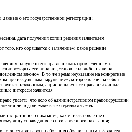
, данные о его государственной регистрации;
ынесения, дата получения копии решения заявителем;
т того, кто обращается с заявлением, какое решение
новлением нарушено его право не быть привлеченным к
ении которых его вина не установлена, либо право на
новленном законом. В то же время неуказание на конкретные
аким процессуальным нарушением, которое влечет за собой
 является незаконным, априори нарушает права и законные
енные интересы заявителя.
вправе указать, что дело об административном правонарушении
ршении не подтверждается материалами дела.
министративного наказания, как и постановление о
вному лицу справедливого и соразмерного наказания;
орым он считает свои требования обоснованными. Заявитель