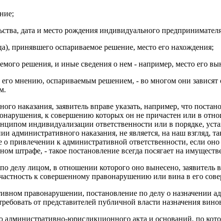
ние;
льства, дата и место рождения индивидуального предпринимателя
а), принявшего оспариваемое решение, место его нахождения;
аемого решения, и иные сведения о нем - например, место его в
 его мнению, оспариваемым решением, - во многом они зависят о
м.
ого наказания, заявитель вправе указать, например, что поста
нарушения, к совершению которых он не причастен или в отнош
инципом индивидуализации ответственности или в порядке, уста
ии административного наказания, не является, на наш взгляд, т
ие о привлечении к административной ответственности, если оно
ном штрафе, - такое постановление всегда посягает на имуществ
о делу лицом, в отношении которого оно вынесено, заявитель 
частность к совершенному правонарушению или вина в его сове
тивном правонарушении, постановление по делу о назначении ад
требовать от представителей публичной власти назначения вино
ого административно-юрисдикционного акта и оснований, по кот