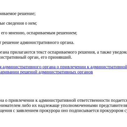
риваемое решение;
ые сведения о нем;
по его мнению, оспариваемым решением;
ет решение административного органа.
гана прилагаются текст оспариваемого решения, а также уведо
нистративный орган, его принявший.
я административного органа о привлечении к административной
спаривании решений административных органов
на о привлечении к административной ответственности подаетс
имателем либо их надлежаще уполномоченными представителями
ащения с заявлением прокурора оно подписывается прокурором 