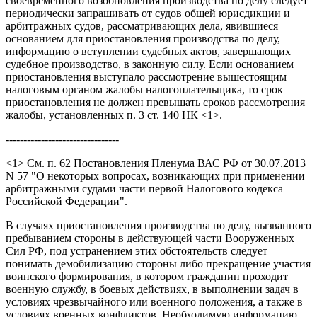
своевременного возобновления производства по делу следует
периодически запрашивать от судов общей юрисдикции и
арбитражных судов, рассматривающих дела, явившиеся
основанием для приостановления производства по делу,
информацию о вступлении судебных актов, завершающих
судебное производство, в законную силу. Если основанием
приостановления выступало рассмотрение вышестоящим
налоговым органом жалобы налогоплательщика, то срок
приостановления не должен превышать сроков рассмотрения
жалобы, установленных п. 3 ст. 140 НК <1>.
--------------------------------
<1> См. п. 62 Постановления Пленума ВАС РФ от 30.07.2013
N 57 "О некоторых вопросах, возникающих при применении
арбитражными судами части первой Налогового кодекса
Российской Федерации".
В случаях приостановления производства по делу, вызванного
пребыванием стороны в действующей части Вооруженных
Сил РФ, под устранением этих обстоятельств следует
понимать демобилизацию стороны либо прекращение участия
воинского формирования, в котором гражданин проходит
военную службу, в боевых действиях, в выполнении задач в
условиях чрезвычайного или военного положения, а также в
условиях военных конфликтов. Необходимую информацию