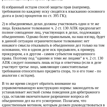
б) избранный истцом способ защиты прав (например,
требования по каждому иску сводятся к взысканию основного
долга и (или) процентов по ст. 395 ГК);
2) в объединяемых делах должны участвовать одни и те же
лица. Буквальное толкование ч. 2 ст. 130 АПК предполагает
полное совпадение лиц, участвующих в делах, подлежащих
объединению. Однако более правильным, на наш взгляд, будет
в данной ситуации ограничительное толкование: нет
никакого смысла отказывать в объединении дел только на том
основании, что в одном деле иск предъявлен, к примеру,
прокурором, а в другом - самим субъектом нарушенного
права. Поэтому под "одними и теми же лицами" в ч. 2 ст. 130
АПК следует понимать лишь истца и ответчика (если в деле
участвует третье лицо, заявляющее самостоятельные
требования относительно предмета спора, то и его тоже - по
аналогии с истцом).
В то же время следует обратить внимание на
управомочивающую конструкцию нормы: законодатель не
устанавливает жесткой схемы поведения для арбитражного
суда, оставляя окончательное разрешение вопроса об
объединении дел на его усмотрение. Полагаем, что
единственным мотивом, которым должен руководствоваться в