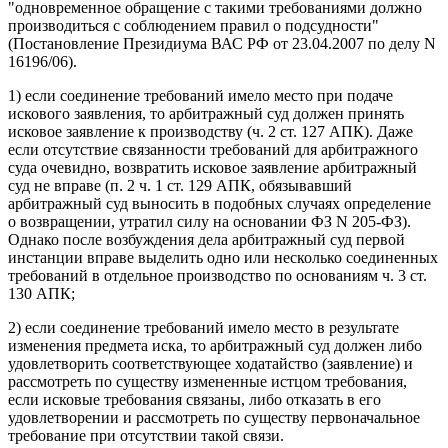
"одновременное обращение с такими требованиями должно
производиться с соблюдением правил о подсудности"
(Постановление Президиума ВАС РФ от 23.04.2007 по делу N
16196/06).
1) если соединение требований имело место при подаче
искового заявления, то арбитражный суд должен принять
исковое заявление к производству (ч. 2 ст. 127 АПК). Даже
если отсутствие связанности требований для арбитражного
суда очевидно, возвратить исковое заявление арбитражный
суд не вправе (п. 2 ч. 1 ст. 129 АПК, обязывавший
арбитражный суд выносить в подобных случаях определение
о возвращении, утратил силу на основании ФЗ N 205-ФЗ).
Однако после возбуждения дела арбитражный суд первой
инстанции вправе выделить одно или несколько соединенных
требований в отдельное производство по основаниям ч. 3 ст.
130 АПК;
2) если соединение требований имело место в результате
изменения предмета иска, то арбитражный суд должен либо
удовлетворить соответствующее ходатайство (заявление) и
рассмотреть по существу измененные истцом требования,
если исковые требования связаны, либо отказать в его
удовлетворении и рассмотреть по существу первоначальное
требование при отсутствии такой связи.