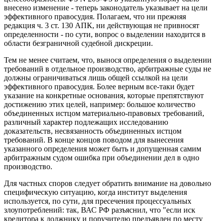
внесено изменение - теперь законодатель указывает на цели
эффективного правосудия. Полагаем, что ни прежняя
редакция ч. 3 ст. 130 АПК, ни действующая не привносят
определенности - по сути, вопрос о выделении находится в
области безграничной судебной дискреции.
Тем не менее считаем, что, вынося определения о выделении
требований в отдельное производство, арбитражные суды не
должны ограничиваться лишь общей ссылкой на цели
эффективного правосудия. Более верным все-таки будет
указание на конкретные основания, которые препятствуют
достижению этих целей, например: большое количество
объединенных истцом материально-правовых требований,
различный характер подлежащих исследованию
доказательств, несвязанность объединенных истцом
требований. В конце концов поводом для вынесения
указанного определения может быть и допущенная самим
арбитражным судом ошибка при объединении дел в одно
производство.
Для частных споров следует обратить внимание на довольно
специфическую ситуацию, когда институт выделения
используется, по сути, для пресечения процессуальных
злоупотреблений: так, ВАС РФ разъяснил, что "если иск
кредитора к должнику и поручителю предъявлен по месту