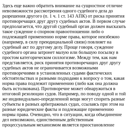
Здесь еще важно обратить внимание на сущностное отличие
невозможности рассмотрения одного судебного дела до
разрешения другого (п. 1 ч. 1 ст. 143 АПК) от риска принятия
противоречащих друг другу судебных актов. В первом случае
предполагается, что другой судебный орган должен высказать
такое суждение о спорном правоотношении либо о
подлежащей применению норме права, которое неизбежно
(например, в силу преюдициальной связи) повлияет на
судебный акт по другому делу. Проще говоря, суждение
судебного органа затронет малую или большую посылку в
простом категорическом силлогизме. Между тем, как нам
представляется, риск принятия противоречащих друг другу
судебных актов не ограничивается возможными
противоречиями в установленных судами фактических
обстоятельствах и разными подходами к вопросу о том, какая
норма права подлежит применению (либо как она должна
быть истолкована). Противоречие может обнаружиться в
итоговой резолюции судов. Например, по поводу одной и той
же индивидуально-определенной вещи могут спорить разные
субъекты в разных арбитражных судах, ссылаясь при этом на
разные юридические факты и подлежащие применению
нормы права. Очевидно, что в ситуации, когда объединение
дел невозможно, единственным действенным
процессуальным механизмом является приостановление