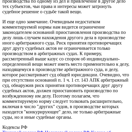
производства по одному из дел и привлечение в другое дело
тех субъектов, чьи права и интересы может затронуть
судебное решение о судьбе такой вещи.
И еще одно замечание. Очевидным недостатком
комментируемой нормы нам видится ограничение
законодателем оснований приостановления производства по
делу лишь случаем нахождения другого дела в производстве
иного арбитражного суда. Риск принятия противоречащих
друг другу судебных актов не ограничивается только
производством в арбитражных судах. К примеру,
рассмотренный выше казус со спором об индивидуально-
определенной вещи может иметь место применительно к делу,
находящемуся в производстве арбитражного суда, и делу,
которое рассматривает суд общей юрисдикции. Очевидно, что
при отсутствии оснований п. 1 ч. 1 ст. 143 АПК арбитражный
суд, обнаружив риск принятия противоречащих друг другу
судебных актов, должен приостановить производство по
возбужденному им делу. Поэтому полагаем, что
комментируемую норму следует толковать расширительно,
включая в число "других" судов, в производстве которых
находится "конкурирующее" дело, не только арбитражные
суды, но и иные судебные органы.
Кодексы РФ