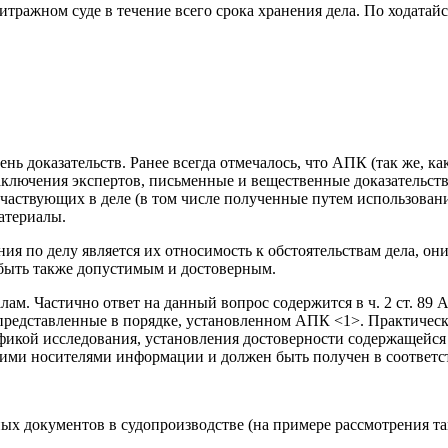
итражном суде в течение всего срока хранения дела. По ходатай
ь доказательств. Ранее всегда отмечалось, что АПК (так же, к
аключения экспертов, письменные и вещественные доказательства)
частвующих в деле (в том числе полученные путем использовани
атериалы.
я по делу является их относимость к обстоятельствам дела, он
о быть также допустимым и достоверным.
лам. Частично ответ на данный вопрос содержится в ч. 2 ст. 89
редставленные в порядке, установленном АПК <1>. Практически
ификой исследования, установления достоверности содержащейся
скими носителями информации и должен быть получен в соответ
х документов в судопроизводстве (на примере рассмотрения тамо