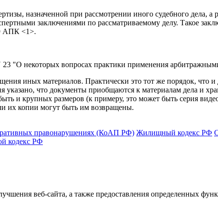
ертизы, назначенной при рассмотрении иного судебного дела, а 
кспертными заключениями по рассматриваемому делу. Такое зак
89 АПК <1>.
 23 "О некоторых вопросах практики применения арбитражными 
ращения иных материалов. Практически это тот же порядок, что и
я указано, что документы приобщаются к материалам дела и хран
ыть и крупных размеров (к примеру, это может быть серия видео
ли их копии могут быть им возвращены.
тративных правонарушениях (КоАП РФ)
Жилищный кодекс РФ
ой кодекс РФ
улучшения веб-сайта, а также предоставления определенных фун