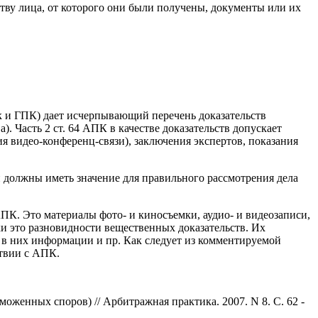
ству лица, от которого они были получены, документы или их
ак и ГПК) дает исчерпывающий перечень доказательств
. Часть 2 ст. 64 АПК в качестве доказательств допускает
я видео-конференц-связи), заключения экспертов, показания
и должны иметь значение для правильного рассмотрения дела
 АПК. Это материалы фото- и киносъемки, аудио- и видеозаписи,
 это разновидности вещественных доказательств. Их
 в них информации и пр. Как следует из комментируемой
ствии с АПК.
женных споров) // Арбитражная практика. 2007. N 8. С. 62 -