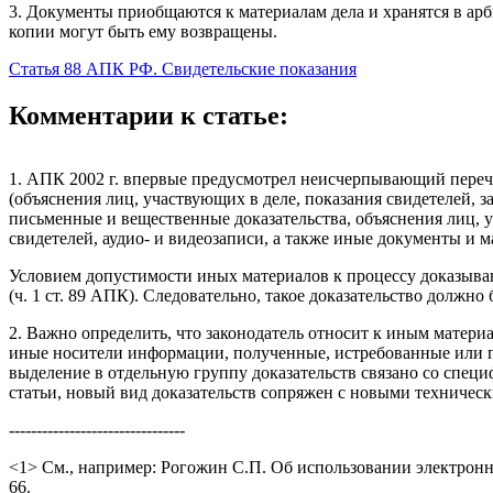
3. Документы приобщаются к материалам дела и хранятся в арб
копии могут быть ему возвращены.
Статья 88 АПК РФ. Свидетельские показания
Комментарии к статье:
1. АПК 2002 г. впервые предусмотрел неисчерпывающий перечен
(объяснения лиц, участвующих в деле, показания свидетелей, з
письменные и вещественные доказательства, объяснения лиц, у
свидетелей, аудио- и видеозаписи, а также иные документы и м
Условием допустимости иных материалов к процессу доказывани
(ч. 1 ст. 89 АПК). Следовательно, такое доказательство должн
2. Важно определить, что законодатель относит к иным материа
иные носители информации, полученные, истребованные или п
выделение в отдельную группу доказательств связано со спец
статьи, новый вид доказательств сопряжен с новыми техниче
--------------------------------
<1> См., например: Рогожин С.П. Об использовании электронны
66.