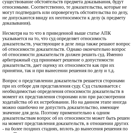
существование обстоятельств предмета доказывания, будут
относимыми. Соответственно, те доказательства, которые не
могут подтвердить или опровергнуть обстоятельства по делу,
не допускаются ввиду их неотносимости к делу (к предмету
доказывания).
Несмотря на то что в приведенной выше статье АПК
указывается на то, что суд определяет относимость
доказательств, участвующие в деле лица также решают вопрос
об относимости доказательств. Однако окончательно вопрос
об относимости доказательств должен решить суд. Именно
арбитражный суд принимает решение о допустимости
доказательств, дает оценку их относимости как при их
принятии, так и при вынесении решения по делу и т.д.
Вопрос о представлении доказательств решается сторонами
при их отборе для представления суду. Суд сталкивается с
необходимостью определения относимости доказательств в
момент их представления сторонами или при рассмотрении
ходатайства об их истребовании. Но на данном этапе иногда
можно ошибочно не допустить доказательство, имеющее
значение для дела. Поэтому применительно к одним
доказательствам вопрос об их относимости может быть решен
на момент представления доказательств, в отношении других
- на более поздних стадиях, вплоть до вынесения решения по