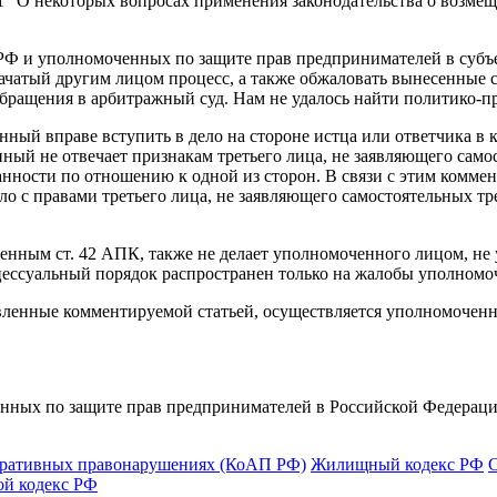
 "О некоторых вопросах применения законодательства о возмеще
РФ и уполномоченных по защите прав предпринимателей в субъе
ачатый другим лицом процесс, а также обжаловать вынесенные с
обращения в арбитражный суд. Нам не удалось найти политико-
ный вправе вступить в дело на стороне истца или ответчика в к
ный не отвечает признакам третьего лица, не заявляющего само
занности по отношению к одной из сторон. В связи с этим комм
о с правами третьего лица, не заявляющего самостоятельных тре
ленным ст. 42 АПК, также не делает уполномоченного лицом, не 
ессуальный порядок распространен только на жалобы уполномо
вленные комментируемой статьей, осуществляется уполномоченн
ных по защите прав предпринимателей в Российской Федерации" 
тративных правонарушениях (КоАП РФ)
Жилищный кодекс РФ
ой кодекс РФ