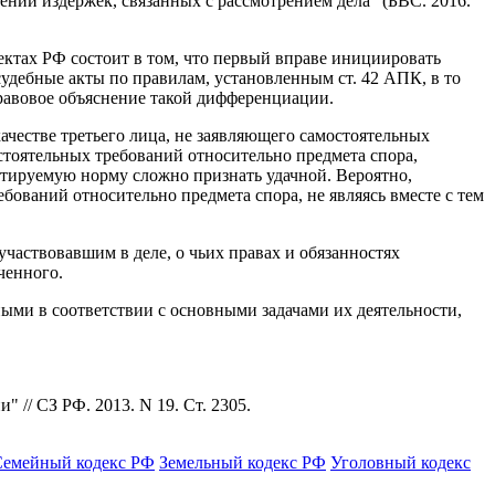
нии издержек, связанных с рассмотрением дела" (БВС. 2016.
ктах РФ состоит в том, что первый вправе инициировать
удебные акты по правилам, установленным ст. 42 АПК, в то
правовое объяснение такой дифференциации.
ачестве третьего лица, не заявляющего самостоятельных
стоятельных требований относительно предмета спора,
ентируемую норму сложно признать удачной. Вероятно,
бований относительно предмета спора, не являясь вместе с тем
участвовавшим в деле, о чьих правах и обязанностях
ченного.
ыми в соответствии с основными задачами их деятельности,
// СЗ РФ. 2013. N 19. Ст. 2305.
Семейный кодекс РФ
Земельный кодекс РФ
Уголовный кодекс