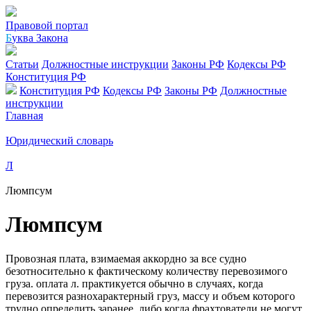
Правовой портал
Б
уква Закона
Статьи
Должностные инструкции
Законы РФ
Кодексы РФ
Конституция РФ
Конституция РФ
Кодексы РФ
Законы РФ
Должностные
инструкции
Главная
Юридический словарь
Л
Люмпсум
Люмпсум
Провозная плата, взимаемая аккордно за все судно
безотносительно к фактическому количеству перевозимого
груза. оплата л. практикуется обычно в случаях, когда
перевозится разнохарактерный груз, массу и объем которого
трудно определить заранее, либо когда фрахтователи не могут